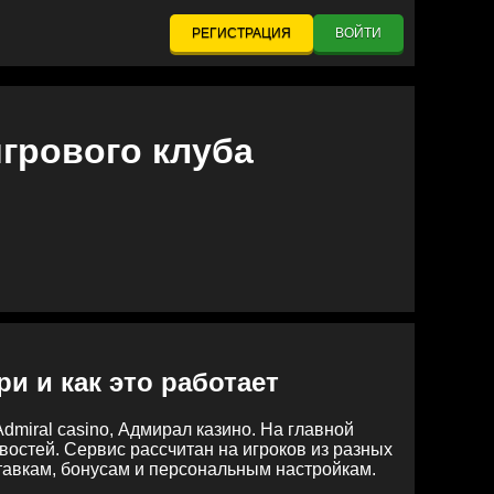
РЕГИСТРАЦИЯ
ВОЙТИ
грового клуба
и и как это работает
dmiral casino, Адмирал казино. На главной
овостей. Сервис рассчитан на игроков из разных
ставкам, бонусам и персональным настройкам.