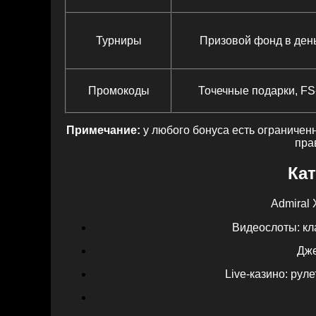
Турниры
Призовой фонд в ден
Промокоды
Точечные подарки, FS
Примечание:
у любого бонуса есть ограничен
пра
Кат
Admiral 
Видеослоты: кл
Дже
Live‑казино: рул