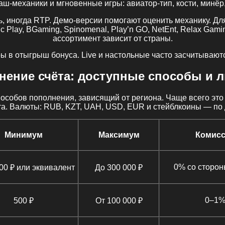
аш‑механики и мгновенные игры: авиатор‑тип, кости, минёр,
ь, иногда RTP. Демо‑версии помогают оценить механику. Д
 Play, BGaming, Spinomenal, Play’n GO, NetEnt, Relax Gaming
ассортимент зависит от страны.
ы в отыгрыш бонуса. Live и настольные часто засчитывают
нение счёта: доступные способы и 
пособов пополнения, зависящий от региона. Чаще всего это
а. Валюты: RUB, KZT, UAH, USD, EUR и стейблкоины — по 
Минимум
Максимум
Комис
0% со сторон
00 ₽ или эквивалент
До 300 000 ₽
0–1
500 ₽
От 100 000 ₽