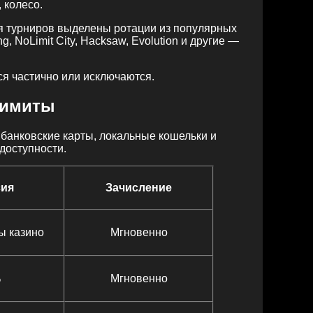
 колесо.
ля турниров выделены ротации из популярных
, NoLimit City, Hacksaw, Evolution и другие —
ся частично или исключаются.
лимиты
 банковские карты, локальные кошельки и
доступности.
сия
Зачисление
ы казино
Мгновенно
%
Мгновенно