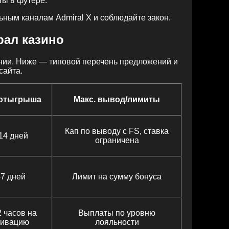
ты в футере.
ьным каналам Admiral X и соблюдайте закон.
рал казино
ании. Ниже — типовой перечень предложений и
сайта.
 отыгрыша
Макс. вывод/лимиты
Кап по выводу с FS, ставка
14 дней
ограничена
7 дней
Лимит на сумму бонуса
2 часов на
Выплаты по уровню
тивацию
лояльности