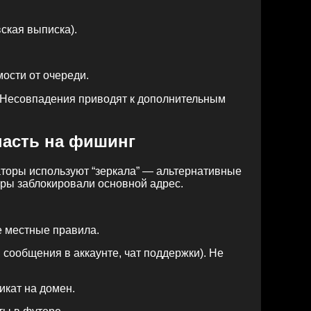
ская выписка).
мости от очереди.
. Несовпадения приводят к дополнительным
опасть на фишинг
аторы используют “зеркала” — альтернативные
еры заблокировали основной адрес.
е местные правила.
сообщения в аккаунте, чат поддержки). Не
икат на домен.