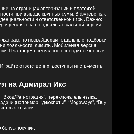
ние на страницах авторизации и платежей,
ости при выводе крупных сумм. В футере, как
денциальности и ответственной игры. Важно:
ер и регулятора в подвале актуальной версии
 по жанрам, по провайдерам, отдельные подборки
вни лояльности, лимиты. Мобильная версия
ылки. Платформа регулярно проводит сезонные
 Играйте ответственно, доступны инструменты
.
ия на Адмирал Икс
 “Вход/Регистрация”, переключатель языка,
адачи (например, “джекпоты”, “Megaways”, “Buy
быстрые ссылки.
 бонус‑покупки.