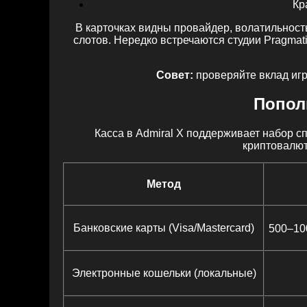
Кр
В карточках видны провайдер, волатильност
слотов. Нередко встречаются студии Pragmatic
Совет:
проверяйте вклад игр
Попол
Касса в Admiral X поддерживает набор с
криптовалют
Метод
Банковские карты (Visa/Mastercard)
500–10
Электронные кошельки (локальные)