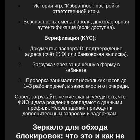
История игр, “Избранное”, настройки
ответственной игры.
Безопасность: смена пароля, двухфакторная
аутентификация (если доступна).
Верификация (KYC):
Документы: паспорт/ID, подтверждение
адреса (счёт ЖКХ или банковская выписка).
Загрузка через защищённую форму в
кабинете.
Проверка занимает от нескольких часов до
1–3 рабочих дней, в зависимости от очереди.
Совет: загружайте чёткие сканы, убедитесь, что
ФИО и дата рождения совпадают с данными
профиля. Несовпадения приводят к
дополнительным запросам и задержкам.
Зеркало для обхода
блокировок: что это и как не