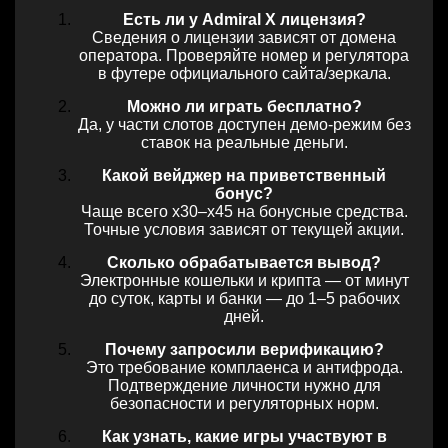
Есть ли у Admiral X лицензия?
Сведения о лицензии зависят от домена
оператора. Проверяйте номер и регулятора
в футере официального сайта/зеркала.
Можно ли играть бесплатно?
Да, у части слотов доступен демо‑режим без
ставок на реальные деньги.
Какой вейджер на приветственный
бонус?
Чаще всего х30–х45 на бонусные средства.
Точные условия зависят от текущей акции.
Сколько обрабатывается вывод?
Электронные кошельки и крипта — от минут
до суток, карты и банки — до 1–5 рабочих
дней.
Почему запросили верификацию?
Это требование комплаенса и антифрода.
Подтверждение личности нужно для
безопасности и регуляторных норм.
Как узнать, какие игры участвуют в