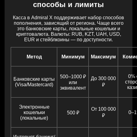
способы и лимиты
Касса в Admiral X поддерживает набор способов
пополнения, зависящий от региона. Чаще всего
это банковские карты, локальные кошельки и
криптовалюта. Валюты: RUB, KZT, UAH, USD,
EUR и стейблкоины — по доступности.
Метод
Минимум
Максимум
Коми
0% 
500–1000 ₽
До 300 000
Банковские карты
стор
или
(Visa/Mastercard)
₽
каз
эквивалент
Электронные
От 100 000
кошельки
0–
500 ₽
₽
(локальные)
Интернет‑банкинг/