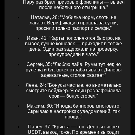
Пару раз брал призовые фриспины — вывел
после небольшого отыгрыша.”
Наталья, 28: “Мобилка норм, слоты не
лагают. Верификацию прошла за сутки,
просили только паспорт и селфи.”
Иван, 41: “Карты пополняются быстро, на
вывод лучше кошелёк — приходит в тот же
день. Один раз задержали на проверку,
предупредили в чате.”
Сергей, 35: “Люблю лайв. Румы тут нет, но
рулетка и блэкджек отрабатывают. Дилеры
адекватные, столов хватает.”
Лена, 24: “Бонусы частые, но внимательно
смотрите вейджер. Я один раз зафейлила
срок — бонус сгорел.”
Максим, 30: “Иногда баннеров многовато.
Скрываю в настройках уведомлений, так
проще.”
Павел, 37: “Крипта — топ. Депозит через
USDT, вывод тоже. По времени выходит