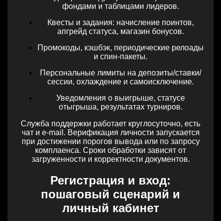
фондами и таблицами лидеров.
Квесты и задания: начисление поинтов,
апгрейд статуса, магазин бонусов.
Промокоды, кэшбэк, периодические релоады
и спин‑пакеты.
Персональные лимиты на депозиты/ставки/
сессии, охлаждение и самоисключение.
Уведомления о выигрыше, статусе
отыгрыша, результатах турниров.
Служба поддержки работает круглосуточно, есть
чат и e‑mail. Верификация личности запускается
при достижении порогов вывода или по запросу
комплаенса. Сроки обработки зависят от
загруженности и корректности документов.
Регистрация и вход:
пошаговый сценарий и
личный кабинет