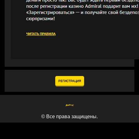
РЕГИСТРАЦИЯ
© Все права защищены.