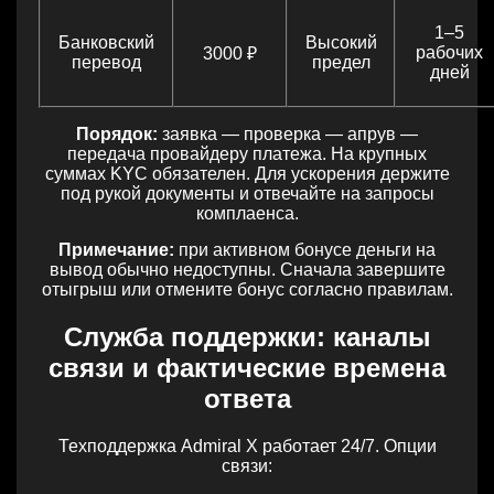
1–5
Банковский
Высокий
рабочих
3000 ₽
перевод
предел
дней
Порядок:
заявка — проверка — апрув —
передача провайдеру платежа. На крупных
суммах KYC обязателен. Для ускорения держите
под рукой документы и отвечайте на запросы
комплаенса.
Примечание:
при активном бонусе деньги на
вывод обычно недоступны. Сначала завершите
отыгрыш или отмените бонус согласно правилам.
Служба поддержки: каналы
связи и фактические времена
ответа
Техподдержка Admiral X работает 24/7. Опции
связи: