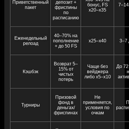
Приветственный
депозит +
бонус, FS
7–14
пакет
фриспины
х20–х35
по
расписанию
40–70% на
Еженедельный
пополнение
х25–х40
3–7
релоад
+ до 50 FS
Возврат 5–
Чаще без
До 72
15% от
Кэшбэк
вейджера
чистых
либо х5–х10
акти
потерь
Призовой
Не
фонд в
применяется,
Турниры
деньгах/
условия по
расп
фриспинах
очкам