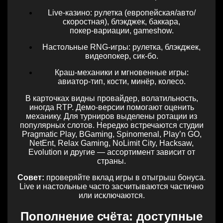
Live‑казино: рулетка (европейская/авто/
скоростная), блэкджек, баккара,
покер‑вариации, gameshow.
Настольные RNG‑игры: рулетка, блэкджек,
видеопокер, сик‑бо.
Краш‑механики и мгновенные игры:
авиатор‑тип, кости, минёр, колесо.
В карточках видны провайдер, волатильность,
иногда RTP. Демо‑версии помогают оценить
механику. Для турниров выделены ротации из
популярных слотов. Нередко встречаются студии
Pragmatic Play, BGaming, Spinomenal, Play’n GO,
NetEnt, Relax Gaming, NoLimit City, Hacksaw,
Evolution и другие — ассортимент зависит от
страны.
Совет:
проверяйте вклад игры в отыгрыш бонуса.
Live и настольные часто засчитываются частично
или исключаются.
Пополнение счёта: доступные