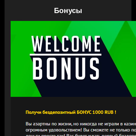
Бонусы