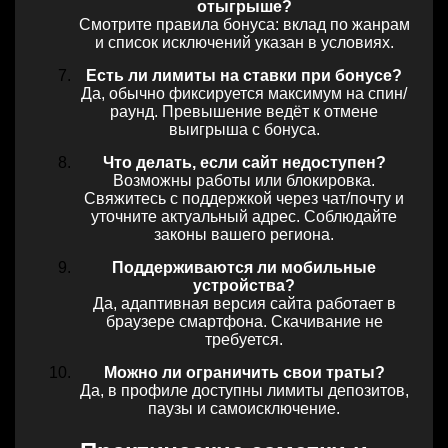
отыгрыше?
Смотрите правила бонуса: вклад по жанрам
и список исключений указан в условиях.
Есть ли лимиты на ставки при бонусе?
Да, обычно фиксируется максимум на спин/
раунд. Превышение ведёт к отмене
выигрыша с бонуса.
Что делать, если сайт недоступен?
Возможны работы или блокировка.
Свяжитесь с поддержкой через чат/почту и
уточните актуальный адрес. Соблюдайте
законы вашего региона.
Поддерживаются ли мобильные
устройства?
Да, адаптивная версия сайта работает в
браузере смартфона. Скачивание не
требуется.
Можно ли ограничить свои траты?
Да, в профиле доступны лимиты депозитов,
паузы и самоисключение.