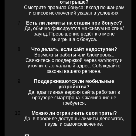
отыгрыше?
Смотрите правила бонуса: вклад по жанрам
и список исключений указан в условиях.
Есть ли лимиты на ставки при бонусе?
Да, обычно фиксируется максимум на спин/
раунд. Превышение ведёт к отмене
выигрыша с бонуса.
Что делать, если сайт недоступен?
Возможны работы или блокировка.
Свяжитесь с поддержкой через чат/почту и
уточните актуальный адрес. Соблюдайте
законы вашего региона.
Поддерживаются ли мобильные
устройства?
Да, адаптивная версия сайта работает в
браузере смартфона. Скачивание не
требуется.
Можно ли ограничить свои траты?
Да, в профиле доступны лимиты депозитов,
паузы и самоисключение.