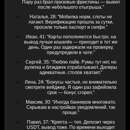
Пару раз брал призовые фриспины — вывел
после небольшого отыгрыша.”
Наталья, 28: “Мобилка норм, слоты не
лагают. Верификацию прошла за сутки,
просили только паспорт и селфи.”
Иван, 41: “Карты пополняются быстро, на
вывод лучше кошелёк — приходит в тот же
день. Один раз задержали на проверку,
предупредили в чате.”
Сергей, 35: “Люблю лайв. Румы тут нет, но
рулетка и блэкджек отрабатывают. Дилеры
адекватные, столов хватает.”
Лена, 24: “Бонусы частые, но внимательно
смотрите вейджер. Я один раз зафейлила
срок — бонус сгорел.”
Максим, 30: “Иногда баннеров многовато.
Скрываю в настройках уведомлений, так
проще.”
Павел, 37: “Крипта — топ. Депозит через
USDT, вывод тоже. По времени выходит