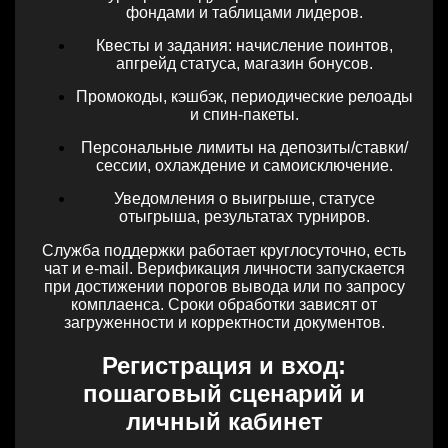
фондами и таблицами лидеров.
Квесты и задания: начисление поинтов,
апгрейд статуса, магазин бонусов.
Промокоды, кэшбэк, периодические релоады
и спин‑пакеты.
Персональные лимиты на депозиты/ставки/
сессии, охлаждение и самоисключение.
Уведомления о выигрыше, статусе
отыгрыша, результатах турниров.
Служба поддержки работает круглосуточно, есть
чат и e‑mail. Верификация личности запускается
при достижении порогов вывода или по запросу
комплаенса. Сроки обработки зависят от
загруженности и корректности документов.
Регистрация и вход:
пошаговый сценарий и
личный кабинет