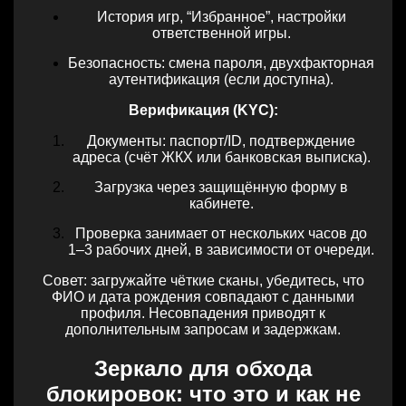
История игр, “Избранное”, настройки
ответственной игры.
Безопасность: смена пароля, двухфакторная
аутентификация (если доступна).
Верификация (KYC):
Документы: паспорт/ID, подтверждение
адреса (счёт ЖКХ или банковская выписка).
Загрузка через защищённую форму в
кабинете.
Проверка занимает от нескольких часов до
1–3 рабочих дней, в зависимости от очереди.
Совет: загружайте чёткие сканы, убедитесь, что
ФИО и дата рождения совпадают с данными
профиля. Несовпадения приводят к
дополнительным запросам и задержкам.
Зеркало для обхода
блокировок: что это и как не