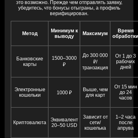
это возможно. Прежде чем отправлять заявку,
убедитесь, что бонусы отыграны, а профиль
верифицирован.
Минимум к
Время
Метод
Максимум
выводу
обработк
До 300 000
От 1 до 3
1500–3000
Банковские
рабочих
₽/
карты
₽
дней
транзакция
От 15 мин
Электронные
Выше, чем
до 24
1000 ₽
кошельки
для карт
часов
Зависит от
1–2 часа
Эквивалент
Криптовалюта
сети/
после
20–50 USD
кошелька
апрува