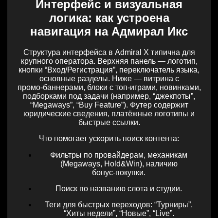
Интерфейс и визуальная
логика: как устроена
навигация на Адмирал Икс
Структура интерфейса в Admiral X типична для
крупного оператора. Верхняя панель — логотип,
кнопки “Вход/Регистрация”, переключатель языка,
основные разделы. Ниже — витрина с
промо‑баннерами, блоки с топ‑играми, новинками,
подборками под задачи (например, “джекпоты”,
“Megaways”, “Buy Feature”). Футер содержит
юридические сведения, платёжные логотипы и
быстрые ссылки.
Что помогает ускорить поиск контента:
Фильтры по провайдерам, механикам
(Megaways, Hold&Win), наличию
бонус‑покупки.
Поиск по названию слота и студии.
Теги для быстрых переходов: “Турниры”,
“Хиты недели”, “Новые”, “Live”.