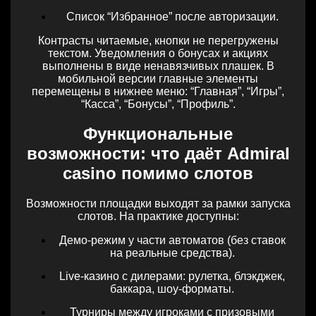
Список “Избранное” после авторизации.
Контрасты читаемые, кнопки не перегружены
текстом. Уведомления о бонусах и акциях
выполнены в виде ненавязчивых плашек. В
мобильной версии главные элементы
перемещены в нижнее меню: “Главная”, “Игры”,
“Касса”, “Бонусы”, “Профиль”.
Функциональные
возможности: что даёт Admiral
casino помимо слотов
Возможности площадки выходят за рамки запуска
слотов. На практике доступны:
Демо‑режим у части автоматов (без ставок
на реальные средства).
Live‑казино с дилерами: рулетка, блэкджек,
баккара, шоу‑форматы.
Турниры между игроками с призовыми