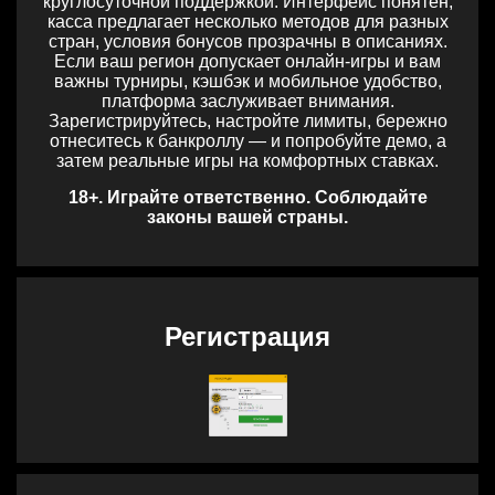
круглосуточной поддержкой. Интерфейс понятен,
касса предлагает несколько методов для разных
стран, условия бонусов прозрачны в описаниях.
Если ваш регион допускает онлайн‑игры и вам
важны турниры, кэшбэк и мобильное удобство,
платформа заслуживает внимания.
Зарегистрируйтесь, настройте лимиты, бережно
отнеситесь к банкроллу — и попробуйте демо, а
затем реальные игры на комфортных ставках.
18+. Играйте ответственно. Соблюдайте
законы вашей страны.
Регистрация