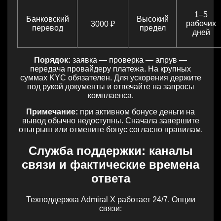
1–5
Банковский
Высокий
рабочих
3000 ₽
перевод
предел
дней
Порядок:
заявка — проверка — апрув —
передача провайдеру платежа. На крупных
суммах KYC обязателен. Для ускорения держите
под рукой документы и отвечайте на запросы
комплаенса.
Примечание:
при активном бонусе деньги на
вывод обычно недоступны. Сначала завершите
отыгрыш или отмените бонус согласно правилам.
Служба поддержки: каналы
связи и фактические времена
ответа
Техподдержка Admiral X работает 24/7. Опции
связи: