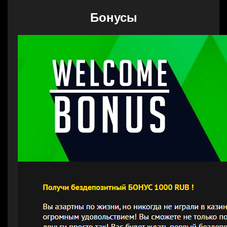
Бонусы