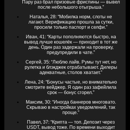
Пару раз брал призовые фриспины — вывел
после небольшого отыгрыша.”
Наталья, 28: “Мобилка норм, слоты не
лагают. Верификацию прошла за сутки,
просили только паспорт и селфи.”
Иван, 41: “Карты пополняются быстро, на
вывод лучше кошелёк — приходит в тот же
день. Один раз задержали на проверку,
предупредили в чате.”
Сергей, 35: “Люблю лайв. Румы тут нет, но
рулетка и блэкджек отрабатывают. Дилеры
адекватные, столов хватает.”
Лена, 24: “Бонусы частые, но внимательно
смотрите вейджер. Я один раз зафейлила
срок — бонус сгорел.”
Максим, 30: “Иногда баннеров многовато.
Скрываю в настройках уведомлений, так
проще.”
Павел, 37: “Крипта — топ. Депозит через
USDT, вывод тоже. По времени выходит