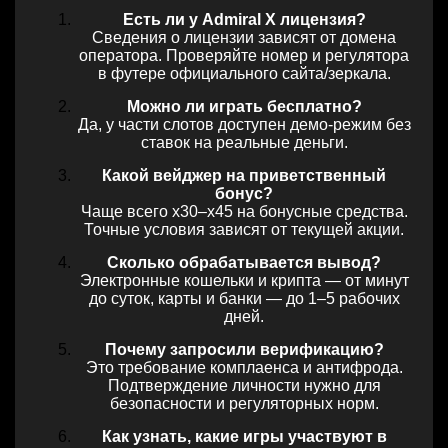
Есть ли у Admiral X лицензия?
Сведения о лицензии зависят от домена
оператора. Проверяйте номер и регулятора
в футере официального сайта/зеркала.
Можно ли играть бесплатно?
Да, у части слотов доступен демо‑режим без
ставок на реальные деньги.
Какой вейджер на приветственный
бонус?
Чаще всего х30–х45 на бонусные средства.
Точные условия зависят от текущей акции.
Сколько обрабатывается вывод?
Электронные кошельки и крипта — от минут
до суток, карты и банки — до 1–5 рабочих
дней.
Почему запросили верификацию?
Это требование комплаенса и антифрода.
Подтверждение личности нужно для
безопасности и регуляторных норм.
Как узнать, какие игры участвуют в