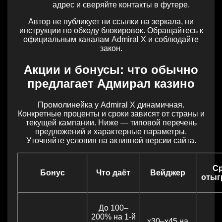
адрес и сверяйте контакты в футере.
Автор не публикует ни ссылки на зеркала, ни
инструкции по обходу блокировок. Обращайтесь к
официальным каналам Admiral X и соблюдайте
закон.
Акции и бонусы: что обычно
предлагает Адмирал казино
Промолинейка у Admiral X динамичная.
Конкретные проценты и сроки зависят от страны и
текущей кампании. Ниже — типовой перечень
предложений и характерные параметры.
Уточняйте условия на активной версии сайта.
С
Бонус
Что даёт
Вейджер
оты
До 100–
200% на 1‑й
х30–х45 на