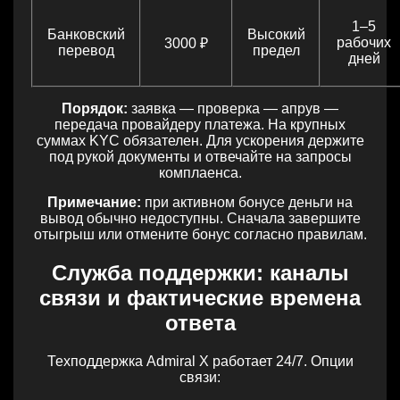
1–5
Банковский
Высокий
рабочих
3000 ₽
перевод
предел
дней
Порядок:
заявка — проверка — апрув —
передача провайдеру платежа. На крупных
суммах KYC обязателен. Для ускорения держите
под рукой документы и отвечайте на запросы
комплаенса.
Примечание:
при активном бонусе деньги на
вывод обычно недоступны. Сначала завершите
отыгрыш или отмените бонус согласно правилам.
Служба поддержки: каналы
связи и фактические времена
ответа
Техподдержка Admiral X работает 24/7. Опции
связи: