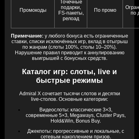
Точечные
подарки,
Огра
Промокоды
По промо
FS‑пакеты,
по 
релоад
Примечание:
у любого бонуса есть ограниченные
ставки, списки исключённых игр, вклад в отыгрыш
по жанрам (слоты 100%, столы 10–20%).
Нарушение правил приводит к аннулированию
выигрышей с бонусных средств.
Каталог игр: слоты, live и
быстрые режимы
Admiral X сочетает тысячи слотов и десятки
live‑столов. Основные категории:
Видеослоты: классические 3×3,
современные 5×3, Megaways, Cluster Pays,
Hold&Win, Bonus Buy.
Джекпоты: прогрессивные и локальные, с
сетевым накоплением призов.