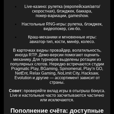
Live‑казино: рулетка (европейская/авто/
скоростная), блэкджек, баккара,
покер‑вариации, gameshow.
Настольные RNG‑игры: рулетка, блэкджек,
видеопокер, сик‑бо.
Краш‑механики и мгновенные игры:
авиатор‑тип, кости, минёр, колесо.
В карточках видны провайдер, волатильность,
иногда RTP. Демо‑версии помогают оценить
механику. Для турниров выделены ротации из
популярных слотов. Нередко встречаются студии
Pragmatic Play, BGaming, Spinomenal, Play’n GO,
NetEnt, Relax Gaming, NoLimit City, Hacksaw,
Evolution и другие — ассортимент зависит от
страны.
Совет:
проверяйте вклад игры в отыгрыш бонуса.
Live и настольные часто засчитываются частично
или исключаются.
Пополнение счёта: доступные