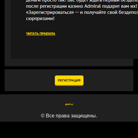
РЕГИСТРАЦИЯ
© Все права защищены.