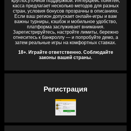
круглосуточной поддержкой. Интерфейс понятен,
касса предлагает несколько методов для разных
стран, условия бонусов прозрачны в описаниях.
Если ваш регион допускает онлайн‑игры и вам
важны турниры, кэшбэк и мобильное удобство,
платформа заслуживает внимания.
Зарегистрируйтесь, настройте лимиты, бережно
отнеситесь к банкроллу — и попробуйте демо, а
затем реальные игры на комфортных ставках.
18+. Играйте ответственно. Соблюдайте
законы вашей страны.
Регистрация