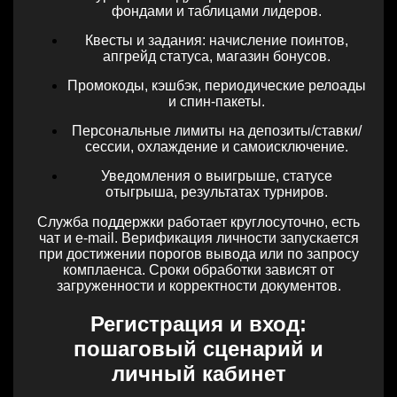
фондами и таблицами лидеров.
Квесты и задания: начисление поинтов,
апгрейд статуса, магазин бонусов.
Промокоды, кэшбэк, периодические релоады
и спин‑пакеты.
Персональные лимиты на депозиты/ставки/
сессии, охлаждение и самоисключение.
Уведомления о выигрыше, статусе
отыгрыша, результатах турниров.
Служба поддержки работает круглосуточно, есть
чат и e‑mail. Верификация личности запускается
при достижении порогов вывода или по запросу
комплаенса. Сроки обработки зависят от
загруженности и корректности документов.
Регистрация и вход:
пошаговый сценарий и
личный кабинет