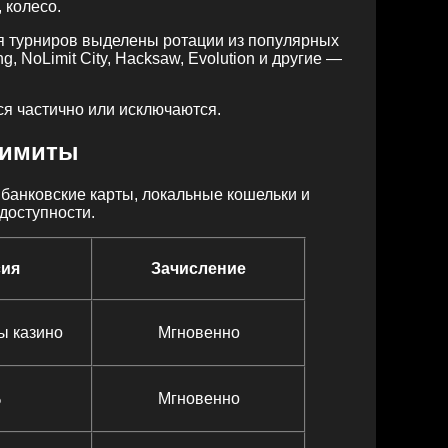
 колесо.
ля турниров выделены ротации из популярных
, NoLimit City, Hacksaw, Evolution и другие —
ся частично или исключаются.
лимиты
 банковские карты, локальные кошельки и
доступности.
сия
Зачисление
ы казино
Мгновенно
%
Мгновенно