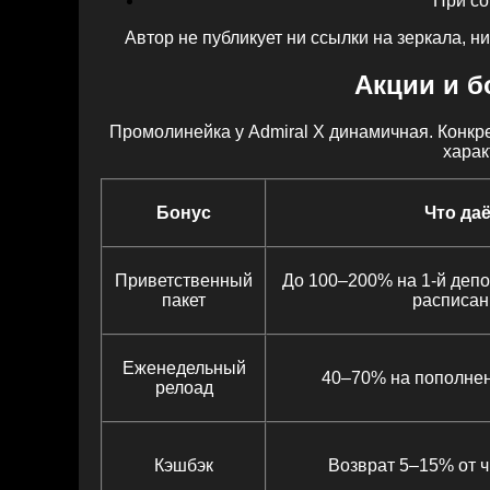
При со
Автор не публикует ни ссылки на зеркала, 
Акции и б
Промолинейка у Admiral X динамичная. Конкр
харак
Бонус
Что да
Приветственный
До 100–200% на 1‑й депо
пакет
расписа
Еженедельный
40–70% на пополнен
релоад
Кэшбэк
Возврат 5–15% от ч