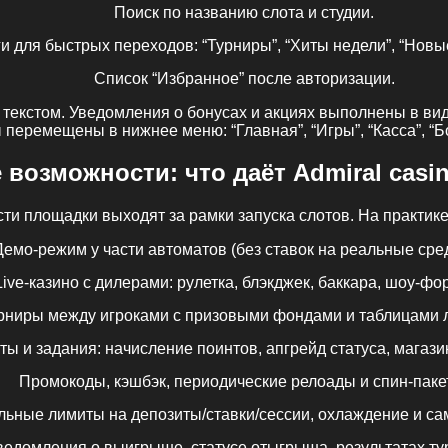
Поиск по названию слота и студии.
и для быстрых переходов: “Турниры”, “Хиты недели”, “Новые”
Список “Избранное” после авторизации.
 текстом. Уведомления о бонусах и акциях выполнены в ви
перемещены в нижнее меню: “Главная”, “Игры”, “Касса”, “Б
возможности: что даёт Admiral casi
ти площадки выходят за рамки запуска слотов. На практике
Демо‑режим у части автоматов (без ставок на реальные сред
Live‑казино с дилерами: рулетка, блэкджек, баккара, шоу‑фо
рниры между игроками с призовыми фондами и таблицами 
ты и задания: начисление поинтов, апгрейд статуса, магази
Промокоды, кэшбэк, периодические релоады и спин‑паке
ьные лимиты на депозиты/ставки/сессии, охлаждение и са
ведомления о выигрыше, статусе отыгрыша, результатах ту