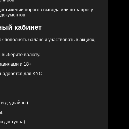
 достижении порогов вывода или по запросу
 документов.
ный кабинет
ак пополнять баланс и участвовать в акциях,
, выберите валюту.
авилами и 18+.
онадобятся для KYC.
и дедлайны).
ы.
и доступна).