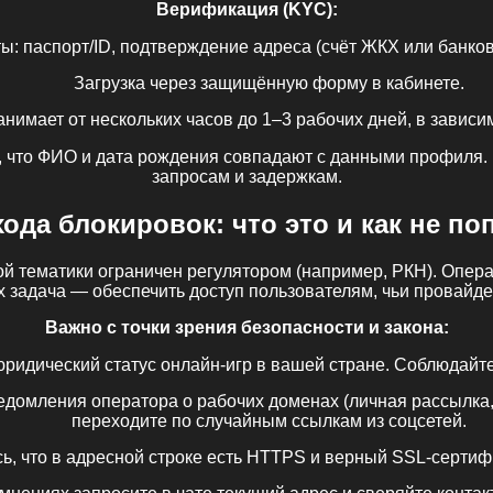
Верификация (KYC):
ы: паспорт/ID, подтверждение адреса (счёт ЖКХ или банков
Загрузка через защищённую форму в кабинете.
нимает от нескольких часов до 1–3 рабочих дней, в зависи
сь, что ФИО и дата рождения совпадают с данными профиля
запросам и задержкам.
ода блокировок: что это и как не п
ной тематики ограничен регулятором (например, РКН). Опер
 задача — обеспечить доступ пользователям, чьи провайд
Важно с точки зрения безопасности и закона:
ридический статус онлайн‑игр в вашей стране. Соблюдайт
домления оператора о рабочих доменах (личная рассылка, 
переходите по случайным ссылкам из соцсетей.
ь, что в адресной строке есть HTTPS и верный SSL‑сертиф