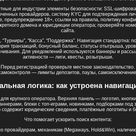
ртные для индустрии элементы безопасности: SSL‑шифрова
юченных провайдеров, систему KYC для подтверждения личн
е, предупреждение 18+, ссылки на правила, политику конфи
онкретного домена и юрисдикции оператора; проверяйте ном
сайта.
и”, “Турниры”, “Касса”, “Поддержка”. Навигация стандартна:
тория транзакций, бонусный баланс, статусы отыгрыша, уро
скачивания. Для уведомлений используются баннеры и расс
активности — лиги, квесты, розыгрыши.
 Перед регистрацией проверьте местное законодательство.
самоконтроля — лимиты депозитов, паузы, самоисключение
альная логика: как устроена навигац
 для крупного оператора. Верхняя панель — логотип, кнопки
нерами, блоки с топ‑играми, новинками, подборками под з
ер содержит юридические сведения, платёжные логотипы и 
Что помогает ускорить поиск контента:
о провайдерам, механикам (Megaways, Hold&Win), наличию