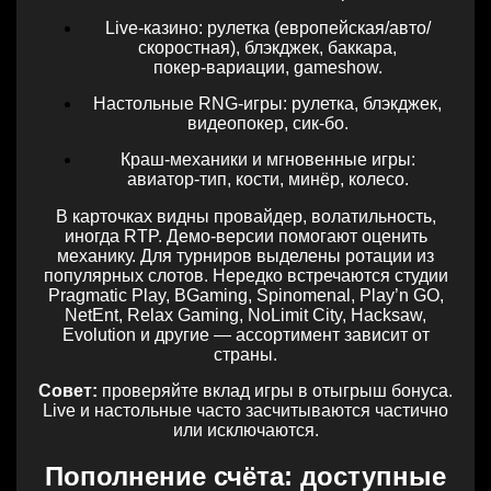
Live‑казино: рулетка (европейская/авто/
скоростная), блэкджек, баккара,
покер‑вариации, gameshow.
Настольные RNG‑игры: рулетка, блэкджек,
видеопокер, сик‑бо.
Краш‑механики и мгновенные игры:
авиатор‑тип, кости, минёр, колесо.
В карточках видны провайдер, волатильность,
иногда RTP. Демо‑версии помогают оценить
механику. Для турниров выделены ротации из
популярных слотов. Нередко встречаются студии
Pragmatic Play, BGaming, Spinomenal, Play’n GO,
NetEnt, Relax Gaming, NoLimit City, Hacksaw,
Evolution и другие — ассортимент зависит от
страны.
Совет:
проверяйте вклад игры в отыгрыш бонуса.
Live и настольные часто засчитываются частично
или исключаются.
Пополнение счёта: доступные