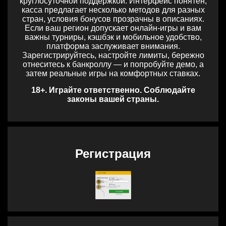
круглосуточной поддержкой. Интерфейс понятен,
касса предлагает несколько методов для разных
стран, условия бонусов прозрачны в описаниях.
Если ваш регион допускает онлайн‑игры и вам
важны турниры, кэшбэк и мобильное удобство,
платформа заслуживает внимания.
Зарегистрируйтесь, настройте лимиты, бережно
отнеситесь к банкроллу — и попробуйте демо, а
затем реальные игры на комфортных ставках.
18+. Играйте ответственно. Соблюдайте
законы вашей страны.
Регистрация