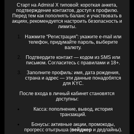
Старт на Admiral X типовой: короткая анкета,
подтверждение контактов, доступ к профилю.
Перед тем как пополнять баланс и участвовать в
акциях, рекомендуется настроить безопасность и
лимиты.
Нажмите “Регистрация”: укажите e‑mail или
телефон, придумайте пароль, выберите
валюту.
Подтвердите контакт — кодом из SMS или
письмом. Согласитесь с правилами и 18+.
Заполните профиль: имя, дата рождения,
страна и адрес — эти данные понадобятся
для KYC.
После входа в личный кабинет становятся
доступны:
Касса: пополнение, вывод, история
транзакций.
Бонусы: активные акции, промокоды,
прогресс отыгрыша (
вейджер
и дедлайны).