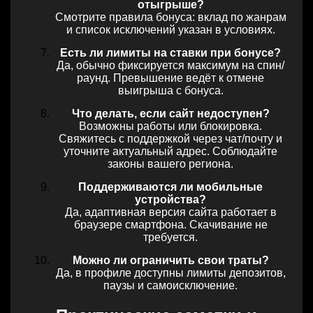
отыгрыше?
Смотрите правила бонуса: вклад по жанрам
и список исключений указан в условиях.
Есть ли лимиты на ставки при бонусе?
Да, обычно фиксируется максимум на спин/
раунд. Превышение ведёт к отмене
выигрыша с бонуса.
Что делать, если сайт недоступен?
Возможны работы или блокировка.
Свяжитесь с поддержкой через чат/почту и
уточните актуальный адрес. Соблюдайте
законы вашего региона.
Поддерживаются ли мобильные
устройства?
Да, адаптивная версия сайта работает в
браузере смартфона. Скачивание не
требуется.
Можно ли ограничить свои траты?
Да, в профиле доступны лимиты депозитов,
паузы и самоисключение.