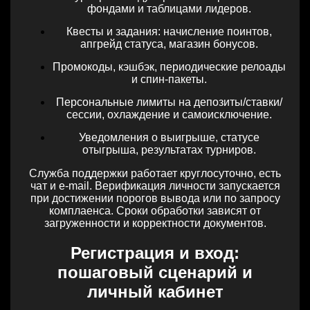
фондами и таблицами лидеров.
Квесты и задания: начисление поинтов,
апгрейд статуса, магазин бонусов.
Промокоды, кэшбэк, периодические релоады
и спин‑пакеты.
Персональные лимиты на депозиты/ставки/
сессии, охлаждение и самоисключение.
Уведомления о выигрыше, статусе
отыгрыша, результатах турниров.
Служба поддержки работает круглосуточно, есть
чат и e‑mail. Верификация личности запускается
при достижении порогов вывода или по запросу
комплаенса. Сроки обработки зависят от
загруженности и корректности документов.
Регистрация и вход:
пошаговый сценарий и
личный кабинет