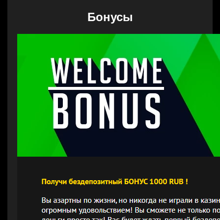
Бонусы