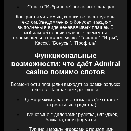
Список “Избранное” после авторизации.
Контрасты читаемые, кнопки не перегружены
текстом. Уведомления о бонусах и акциях
выполнены в виде ненавязчивых плашек. В
мобильной версии главные элементы
перемещены в нижнее меню: “Главная”, “Игры”,
“Касса”, “Бонусы”, “Профиль”.
Функциональные
возможности: что даёт Admiral
casino помимо слотов
Возможности площадки выходят за рамки запуска
слотов. На практике доступны:
Демо‑режим у части автоматов (без ставок
на реальные средства).
Live‑казино с дилерами: рулетка, блэкджек,
баккара, шоу‑форматы.
Турниры между игроками с призовыми