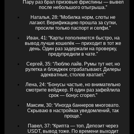
Пару раз брал призовые фриспины — вывел
после небольшого отыгрыша.”
Наталья, 28: “Мобилка норм, слоты не
лагают. Верификацию прошла за сутки,
просили только паспорт и селфи.”
Иван, 41: “Карты пополняются быстро, на
вывод лучше кошелёк — приходит в тот же
день. Один раз задержали на проверку,
предупредили в чате.”
Сергей, 35: “Люблю лайв. Румы тут нет, но
рулетка и блэкджек отрабатывают. Дилеры
адекватные, столов хватает.”
Лена, 24: “Бонусы частые, но внимательно
смотрите вейджер. Я один раз зафейлила
срок — бонус сгорел.”
Максим, 30: “Иногда баннеров многовато.
Скрываю в настройках уведомлений, так
проще.”
Павел, 37: “Крипта — топ. Депозит через
USDT, вывод тоже. По времени выходит