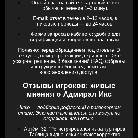
Онлайн‑чат на сайте: стартовый ответ
обычно в течение 1–3 минут.
E‑mail: ответ в течение 2–12 часов, в
пиковые периоды — до 24 часов.
Форма запроса в кабинете: удобно для
верификации и вопросов по платежам.
Полезно: перед обращением подготовьте ID
аккаунта, номер транзакции, скриншоты. Это
ускоряет решение. В базе знаний (FAQ) собраны
инструкции по бонусам, лимитам,
восстановлению доступа.
Отзывы игроков: живые
мнения о Адмирал Икс
Ниже — подборка рефлексий в разговорном
стиле. Это частные мнения, они могут не
отражать ваш опыт.
Артём, 32: “Регистрировался из‑за турниров.
Таблица видна, очки считают корректно.