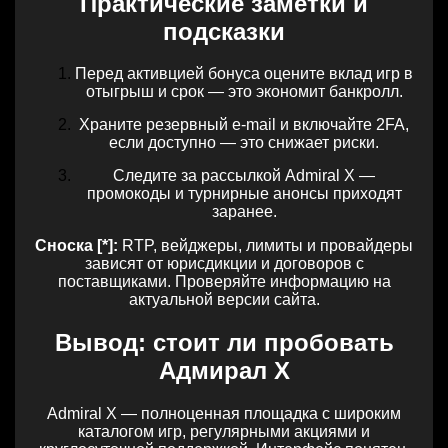
Практические заметки и
подсказки
Перед активцией бонуса оцените вклад игр в
отыгрыш и срок — это экономит банкролл.
Храните резервный e‑mail и включайте 2FA,
если доступно — это снижает риски.
Следите за рассылкой Admiral X —
промокоды и турнирные анонсы приходят
заранее.
Сноска [*]:
RTP, вейджеры, лимиты и провайдеры
зависят от юрисдикции и договоров с
поставщиками. Проверяйте информацию на
актуальной версии сайта.
Вывод: стоит ли пробовать
Адмирал X
Admiral X — полноценная площадка с широким
каталогом игр, регулярными акциями и