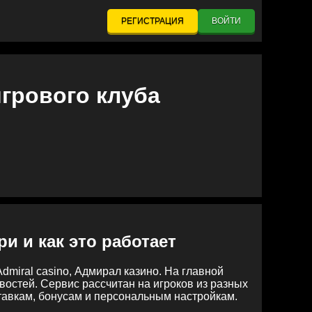
РЕГИСТРАЦИЯ
ВОЙТИ
грового клуба
и и как это работает
dmiral casino, Адмирал казино. На главной
овостей. Сервис рассчитан на игроков из разных
ставкам, бонусам и персональным настройкам.