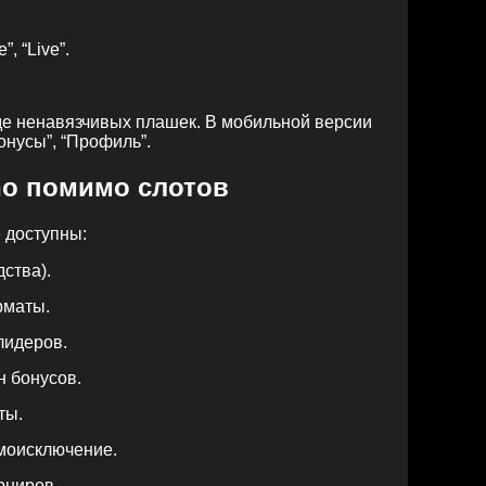
, “Live”.
де ненавязчивых плашек. В мобильной версии
онусы”, “Профиль”.
no помимо слотов
 доступны:
ства).
рматы.
лидеров.
н бонусов.
ты.
моисключение.
рниров.