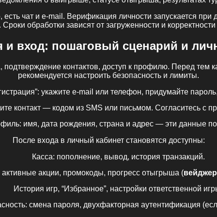
 есть чат и e‑mail. Верификация личности запускается при
 Сроки обработки зависят от загруженности и корректности
я и вход: пошаговый сценарий и лич
а, подтверждение контактов, доступ к профилю. Перед тем к
рекомендуется настроить безопасность и лимиты.
истрация”: укажите e‑mail или телефон, придумайте пароль
ите контакт — кодом из SMS или письмом. Согласитесь с пр
филь: имя, дата рождения, страна и адрес — эти данные п
После входа в личный кабинет становятся доступны:
Касса: пополнение, вывод, история транзакций.
 активные акции, промокоды, прогресс отыгрыша (
вейджер
История игр, “Избранное”, настройки ответственной игр
сность: смена пароля, двухфакторная аутентификация (есл