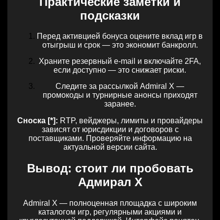
Практические заметки и
подсказки
Перед активцией бонуса оцените вклад игр в
отыгрыш и срок — это экономит банкролл.
Храните резервный e‑mail и включайте 2FA,
если доступно — это снижает риски.
Следите за рассылкой Admiral X —
промокоды и турнирные анонсы приходят
заранее.
Сноска [*]:
RTP, вейджеры, лимиты и провайдеры
зависят от юрисдикции и договоров с
поставщиками. Проверяйте информацию на
актуальной версии сайта.
Вывод: стоит ли пробовать
Адмирал X
Admiral X — полноценная площадка с широким
каталогом игр, регулярными акциями и