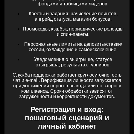
фондами и таблицами лидеров.
Квесты и задания: начисление поинтов,
апгрейд статуса, магазин бонусов.
Промокоды, кэшбэк, периодические релоады
и спин‑пакеты.
Персональные лимиты на депозиты/ставки/
сессии, охлаждение и самоисключение.
Уведомления о выигрыше, статусе
отыгрыша, результатах турниров.
Служба поддержки работает круглосуточно, есть
чат и e‑mail. Верификация личности запускается
при достижении порогов вывода или по запросу
комплаенса. Сроки обработки зависят от
загруженности и корректности документов.
Регистрация и вход:
пошаговый сценарий и
личный кабинет