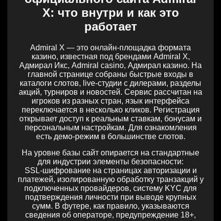
X: что внутри и как это
работает
Admiral X — это онлайн‑площадка формата
казино, известная под брендами Admiral X,
Адмирал Икс, Admiral casino, Адмирал казино. На
главной странице собраны быстрые входы в
каталоги слотов, live‑студии с дилерами, разделы
акций, турниров и новостей. Сервис рассчитан на
игроков из разных стран, язык интерфейса
переключается в несколько кликов. Регистрация
открывает доступ к реальным ставкам, бонусам и
персональным настройкам. Для ознакомления
есть демо‑режим в большинстве слотов.
На уровне базы сайт опирается на стандартные
для индустрии элементы безопасности:
SSL‑шифрование на страницах авторизации и
платежей, изолированную обработку транзакций у
подключенных провайдеров, систему KYC для
подтверждения личности при выводе крупных
сумм. В футере, как правило, указываются
сведения об операторе, предупреждение 18+,