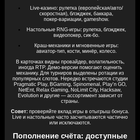
Live‑казино: рулетка (европейская/авто/
скоростная), блэкджек, баккара,
покер‑вариации, gameshow.
Настольные RNG‑игры: рулетка, блэкджек,
видеопокер, сик‑бо.
Краш‑механики и мгновенные игры:
авиатор‑тип, кости, минёр, колесо.
В карточках видны провайдер, волатильность,
иногда RTP. Демо‑версии помогают оценить
механику. Для турниров выделены ротации из
популярных слотов. Нередко встречаются студии
Pragmatic Play, BGaming, Spinomenal, Play’n GO,
NetEnt, Relax Gaming, NoLimit City, Hacksaw,
Evolution и другие — ассортимент зависит от
страны.
Совет:
проверяйте вклад игры в отыгрыш бонуса.
Live и настольные часто засчитываются частично
или исключаются.
Пополнение счёта: доступные