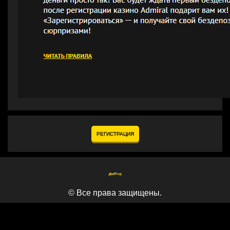
РЕГИСТРАЦИЯ
© Все права защищены.