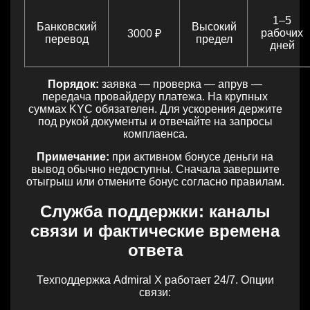
1–5
Банковский
Высокий
рабочих
3000 ₽
перевод
предел
дней
Порядок:
заявка — проверка — апрув —
передача провайдеру платежа. На крупных
суммах KYC обязателен. Для ускорения держите
под рукой документы и отвечайте на запросы
комплаенса.
Примечание:
при активном бонусе деньги на
вывод обычно недоступны. Сначала завершите
отыгрыш или отмените бонус согласно правилам.
Служба поддержки: каналы
связи и фактические времена
ответа
Техподдержка Admiral X работает 24/7. Опции
связи: