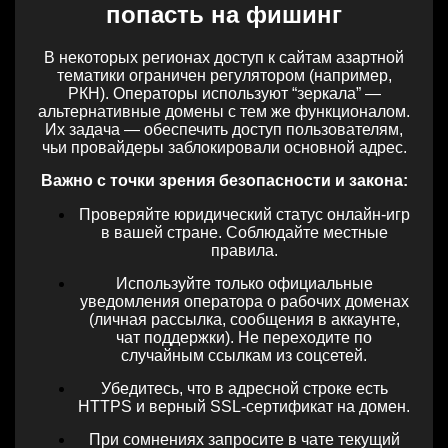
попасть на фишинг
В некоторых регионах доступ к сайтам азартной
тематики ограничен регулятором (например,
РКН). Операторы используют “зеркала” —
альтернативные домены с тем же функционалом.
Их задача — обеспечить доступ пользователям,
чьи провайдеры заблокировали основной адрес.
Важно с точки зрения безопасности и закона:
Проверяйте юридический статус онлайн‑игр
в вашей стране. Соблюдайте местные
правила.
Используйте только официальные
уведомления оператора о рабочих доменах
(личная рассылка, сообщения в аккаунте,
чат поддержки). Не переходите по
случайным ссылкам из соцсетей.
Убедитесь, что в адресной строке есть
HTTPS и верный SSL‑сертификат на домен.
При сомнениях запросите в чате текущий