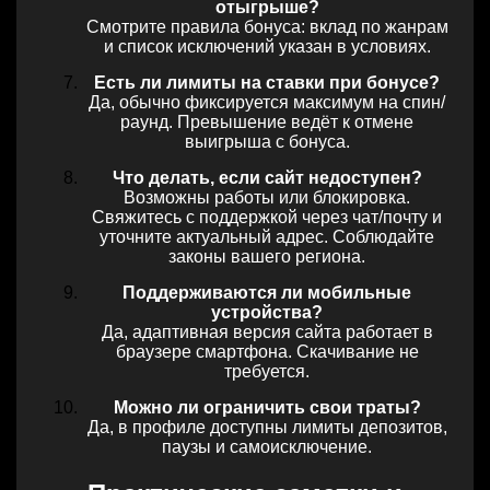
отыгрыше?
Смотрите правила бонуса: вклад по жанрам
и список исключений указан в условиях.
Есть ли лимиты на ставки при бонусе?
Да, обычно фиксируется максимум на спин/
раунд. Превышение ведёт к отмене
выигрыша с бонуса.
Что делать, если сайт недоступен?
Возможны работы или блокировка.
Свяжитесь с поддержкой через чат/почту и
уточните актуальный адрес. Соблюдайте
законы вашего региона.
Поддерживаются ли мобильные
устройства?
Да, адаптивная версия сайта работает в
браузере смартфона. Скачивание не
требуется.
Можно ли ограничить свои траты?
Да, в профиле доступны лимиты депозитов,
паузы и самоисключение.