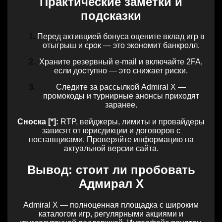
Практические заметки и
подсказки
Перед активцией бонуса оцените вклад игр в
отыгрыш и срок — это экономит банкролл.
Храните резервный e‑mail и включайте 2FA,
если доступно — это снижает риски.
Следите за рассылкой Admiral X —
промокоды и турнирные анонсы приходят
заранее.
Сноска [*]:
RTP, вейджеры, лимиты и провайдеры
зависят от юрисдикции и договоров с
поставщиками. Проверяйте информацию на
актуальной версии сайта.
Вывод: стоит ли пробовать
Адмирал X
Admiral X — полноценная площадка с широким
каталогом игр, регулярными акциями и