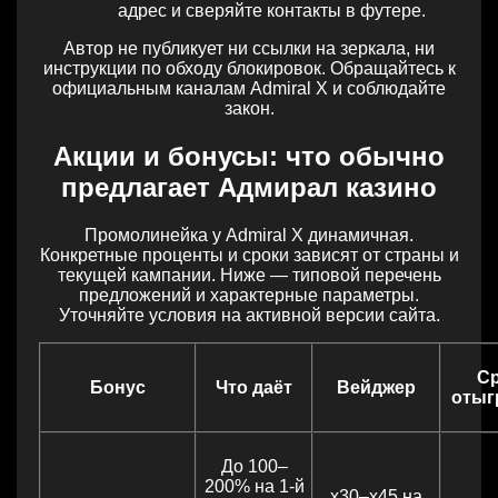
адрес и сверяйте контакты в футере.
Автор не публикует ни ссылки на зеркала, ни
инструкции по обходу блокировок. Обращайтесь к
официальным каналам Admiral X и соблюдайте
закон.
Акции и бонусы: что обычно
предлагает Адмирал казино
Промолинейка у Admiral X динамичная.
Конкретные проценты и сроки зависят от страны и
текущей кампании. Ниже — типовой перечень
предложений и характерные параметры.
Уточняйте условия на активной версии сайта.
С
Бонус
Что даёт
Вейджер
оты
До 100–
200% на 1‑й
х30–х45 на