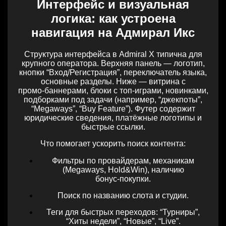
Интерфейс и визуальная
логика: как устроена
навигация на Адмирал Икс
Структура интерфейса в Admiral X типична для
крупного оператора. Верхняя панель — логотип,
кнопки “Вход/Регистрация”, переключатель языка,
основные разделы. Ниже — витрина с
промо‑баннерами, блоки с топ‑играми, новинками,
подборками под задачи (например, “джекпоты”,
“Megaways”, “Buy Feature”). Футер содержит
юридические сведения, платёжные логотипы и
быстрые ссылки.
Что помогает ускорить поиск контента:
Фильтры по провайдерам, механикам
(Megaways, Hold&Win), наличию
бонус‑покупки.
Поиск по названию слота и студии.
Теги для быстрых переходов: “Турниры”,
“Хиты недели”, “Новые”, “Live”.