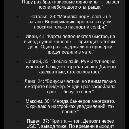
Пару раз брал призовые фриспины — вывел
после небольшого отыгрыша.”
Наталья, 28: “Мобилка норм, слоты не
лагают. Верификацию прошла за сутки,
просили только паспорт и селфи.”
Иван, 41: “Карты пополняются быстро, на
вывод лучше кошелёк — приходит в тот же
день. Один раз задержали на проверку,
предупредили в чате.”
Сергей, 35: “Люблю лайв. Румы тут нет, но
рулетка и блэкджек отрабатывают. Дилеры
адекватные, столов хватает.”
Лена, 24: “Бонусы частые, но внимательно
смотрите вейджер. Я один раз зафейлила
срок — бонус сгорел.”
Максим, 30: “Иногда баннеров многовато.
Скрываю в настройках уведомлений, так
проще.”
Павел, 37: “Крипта — топ. Депозит через
USDT, вывод тоже. По времени выходит