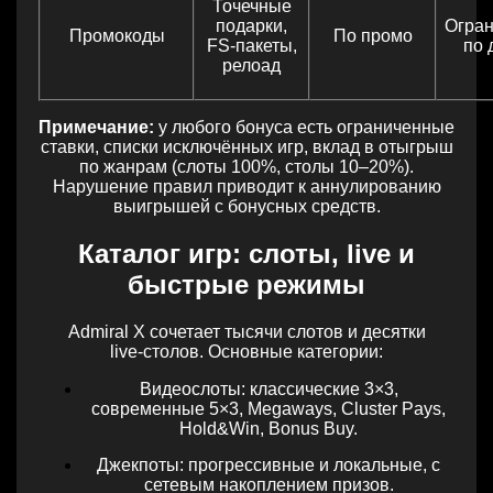
Точечные
подарки,
Огра
Промокоды
По промо
FS‑пакеты,
по 
релоад
Примечание:
у любого бонуса есть ограниченные
ставки, списки исключённых игр, вклад в отыгрыш
по жанрам (слоты 100%, столы 10–20%).
Нарушение правил приводит к аннулированию
выигрышей с бонусных средств.
Каталог игр: слоты, live и
быстрые режимы
Admiral X сочетает тысячи слотов и десятки
live‑столов. Основные категории:
Видеослоты: классические 3×3,
современные 5×3, Megaways, Cluster Pays,
Hold&Win, Bonus Buy.
Джекпоты: прогрессивные и локальные, с
сетевым накоплением призов.