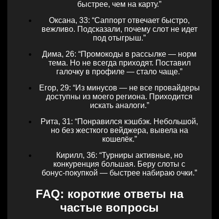
быстрее, чем на карту.”
Оксана, 33: “Саппорт отвечает быстро,
вежливо. Подсказали, почему слот не идет
под отыгрыш.”
Дима, 26: “Промокоды в рассылке — норм
тема. Но не всегда приходят. Поставил
галочку в профиле — стало чаще.”
Егор, 29: “Из минусов — не все провайдеры
доступны из моего региона. Приходится
искать аналоги.”
Рита, 31: “Понравился кэшбэк. Небольшой,
но без жесткого вейджера, вывела на
кошелёк.”
Кирилл, 36: “Турниры активные, но
конкуренция большая. Беру слоты с
бонус‑покупкой — быстрее набираю очки.”
FAQ: короткие ответы на
частые вопросы