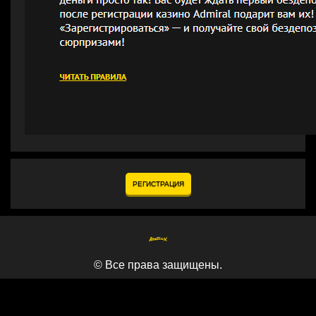
РЕГИСТРАЦИЯ
© Все права защищены.