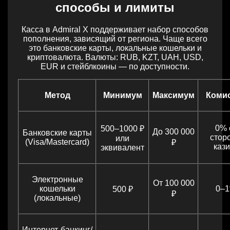
способы и лимиты
Касса в Admiral X поддерживает набор способов
пополнения, зависящий от региона. Чаще всего
это банковские карты, локальные кошельки и
криптовалюта. Валюты: RUB, KZT, UAH, USD,
EUR и стейблкоины — по доступности.
Метод
Минимум
Максимум
Коми
0% 
500–1000 ₽
До 300 000
Банковские карты
стор
или
(Visa/Mastercard)
₽
каз
эквивалент
Электронные
От 100 000
кошельки
0–
500 ₽
₽
(локальные)
Интернет‑банкинг/