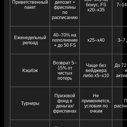
Приветственный
депозит +
бонус, FS
7–14
пакет
фриспины
х20–х35
по
расписанию
40–70% на
Еженедельный
пополнение
х25–х40
3–7
релоад
+ до 50 FS
Возврат 5–
Чаще без
До 72
15% от
Кэшбэк
вейджера
чистых
либо х5–х10
акти
потерь
Призовой
Не
фонд в
применяется,
Турниры
деньгах/
условия по
расп
фриспинах
очкам