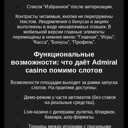
Список “Избранное” после авторизации.
Контрасты читаемые, кнопки не перегружены
текстом. Уведомления о бонусах и акциях
выполнены в виде ненавязчивых плашек. В
мобильной версии главные элементы
перемещены в нижнее меню: “Главная”, “Игры”,
“Касса”, “Бонусы”, “Профиль”.
Функциональные
возможности: что даёт Admiral
casino помимо слотов
Возможности площадки выходят за рамки запуска
слотов. На практике доступны:
Демо‑режим у части автоматов (без ставок
на реальные средства).
Live‑казино с дилерами: рулетка, блэкджек,
баккара, шоу‑форматы.
Турниры между игроками с призовыми