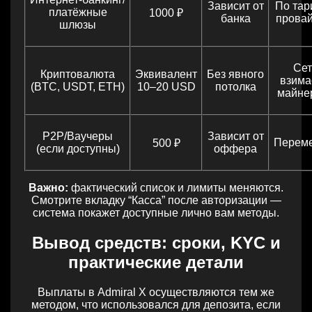
Зависит от
По та
платёжные
1000 ₽
банка
прова
шлюзы
Сет
Криптовалюта
Эквивалент
Без явного
взима
(BTC, USDT, ETH)
10–20 USD
потолка
майне
P2P/Ваучеры
Зависит от
Перем
500 ₽
(если доступны)
оффера
Важно:
фактический список и лимиты меняются.
Смотрите вкладку “Касса” после авторизации —
система покажет доступные лично вам методы.
Вывод средств: сроки, KYC и
практические детали
Выплаты в Admiral X осуществляются тем же
методом, что использовался для депозита, если