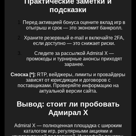
Практические заметки и
подсказки
Перед активцией бонуса оцените вклад игр в
отыгрыш и срок — это экономит банкролл.
Храните резервный e‑mail и включайте 2FA,
если доступно — это снижает риски.
Следите за рассылкой Admiral X —
промокоды и турнирные анонсы приходят
заранее.
Сноска [*]:
RTP, вейджеры, лимиты и провайдеры
зависят от юрисдикции и договоров с
поставщиками. Проверяйте информацию на
актуальной версии сайта.
Вывод: стоит ли пробовать
Адмирал X
Admiral X — полноценная площадка с широким
каталогом игр, регулярными акциями и