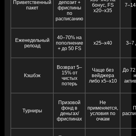
Приветственный
депозит +
бонус, FS
7–14
пакет
фриспины
х20–х35
по
расписанию
40–70% на
Еженедельный
пополнение
х25–х40
3–7
релоад
+ до 50 FS
Возврат 5–
Чаще без
До 72
15% от
Кэшбэк
вейджера
чистых
либо х5–х10
акти
потерь
Призовой
Не
фонд в
применяется,
Турниры
деньгах/
условия по
расп
фриспинах
очкам