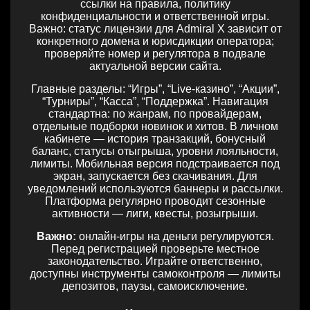
ссылки на правила, политику
конфиденциальности и ответственной игры.
Важно: статус лицензии для Admiral X зависит от
конкретного домена и юрисдикции оператора;
проверяйте номер и регулятора в подвале
актуальной версии сайта.
Главные разделы: “Игры”, “Live‑казино”, “Акции”,
“Турниры”, “Касса”, “Поддержка”. Навигация
стандартна: по жанрам, по провайдерам,
отдельные подборки новинок и хитов. В личном
кабинете — история транзакций, бонусный
баланс, статусы отыгрыша, уровни лояльности,
лимиты. Мобильная версия подстраивается под
экран, запускается без скачивания. Для
уведомлений используются баннеры и рассылки.
Платформа регулярно проводит сезонные
активности — лиги, квесты, розыгрыши.
Важно:
онлайн‑игры на деньги регулируются.
Перед регистрацией проверьте местное
законодательство. Играйте ответственно,
доступны инструменты самоконтроля — лимиты
депозитов, паузы, самоисключение.