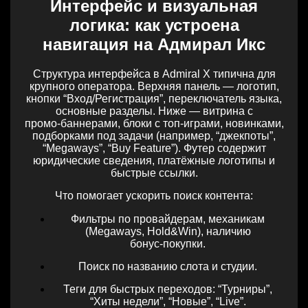
Интерфейс и визуальная
логика: как устроена
навигация на Адмирал Икс
Структура интерфейса в Admiral X типична для
крупного оператора. Верхняя панель — логотип,
кнопки “Вход/Регистрация”, переключатель языка,
основные разделы. Ниже — витрина с
промо‑баннерами, блоки с топ‑играми, новинками,
подборками под задачи (например, “джекпоты”,
“Megaways”, “Buy Feature”). Футер содержит
юридические сведения, платёжные логотипы и
быстрые ссылки.
Что помогает ускорить поиск контента:
Фильтры по провайдерам, механикам
(Megaways, Hold&Win), наличию
бонус‑покупки.
Поиск по названию слота и студии.
Теги для быстрых переходов: “Турниры”,
“Хиты недели”, “Новые”, “Live”.