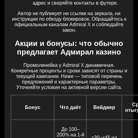
адрес и сверяйте контакты в футере.
Автор не публикует ни ссылки на зеркала, ни
инструкции по обходу блокировок. Обращайтесь к
официальным каналам Admiral X и соблюдайте
закон.
Акции и бонусы: что обычно
предлагает Адмирал казино
Промолинейка у Admiral X динамичная.
Конкретные проценты и сроки зависят от страны и
текущей кампании. Ниже — типовой перечень
предложений и характерные параметры.
Уточняйте условия на активной версии сайта.
С
Бонус
Что даёт
Вейджер
оты
До 100–
200% на 1‑й
х30–х45 на