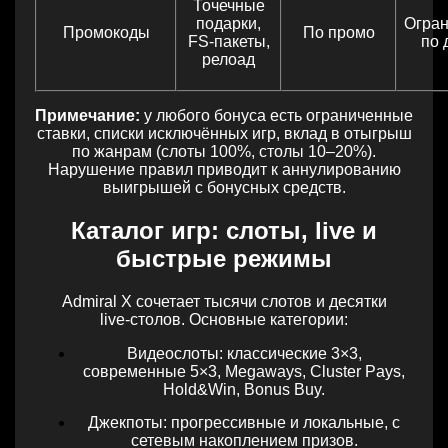
Точечные
подарки,
Огра
Промокоды
По промо
FS‑пакеты,
по 
релоад
Примечание:
у любого бонуса есть ограниченные
ставки, списки исключённых игр, вклад в отыгрыш
по жанрам (слоты 100%, столы 10–20%).
Нарушение правил приводит к аннулированию
выигрышей с бонусных средств.
Каталог игр: слоты, live и
быстрые режимы
Admiral X сочетает тысячи слотов и десятки
live‑столов. Основные категории:
Видеослоты: классические 3×3,
современные 5×3, Megaways, Cluster Pays,
Hold&Win, Bonus Buy.
Джекпоты: прогрессивные и локальные, с
сетевым накоплением призов.