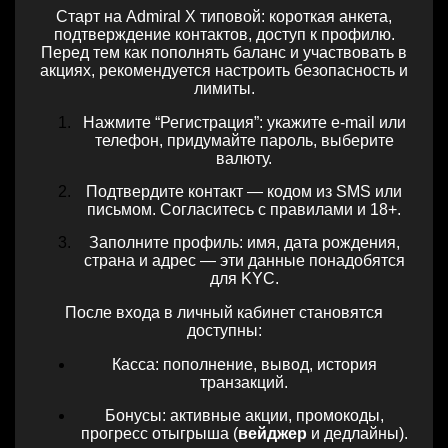
Старт на Admiral X типовой: короткая анкета,
подтверждение контактов, доступ к профилю.
Перед тем как пополнять баланс и участвовать в
акциях, рекомендуется настроить безопасность и
лимиты.
Нажмите “Регистрация”: укажите e‑mail или
телефон, придумайте пароль, выберите
валюту.
Подтвердите контакт — кодом из SMS или
письмом. Согласитесь с правилами и 18+.
Заполните профиль: имя, дата рождения,
страна и адрес — эти данные понадобятся
для KYC.
После входа в личный кабинет становятся
доступны:
Касса: пополнение, вывод, история
транзакций.
Бонусы: активные акции, промокоды,
прогресс отыгрыша (
вейджер
и дедлайны).