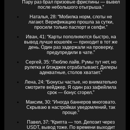
Пару раз брал призовые фриспины — вывел
после небольшого отыгрыша.”
Наталья, 28: “Мобилка норм, слоты не
лагают. Верификацию прошла за сутки,
просили только паспорт и селфи.”
Иван, 41: “Карты пополняются быстро, на
вывод лучше кошелёк — приходит в тот же
день. Один раз задержали на проверку,
предупредили в чате.”
Сергей, 35: “Люблю лайв. Румы тут нет, но
рулетка и блэкджек отрабатывают. Дилеры
адекватные, столов хватает.”
Лена, 24: “Бонусы частые, но внимательно
смотрите вейджер. Я один раз зафейлила
срок — бонус сгорел.”
Максим, 30: “Иногда баннеров многовато.
Скрываю в настройках уведомлений, так
проще.”
Павел, 37: “Крипта — топ. Депозит через
USDT, вывод тоже. По времени выходит