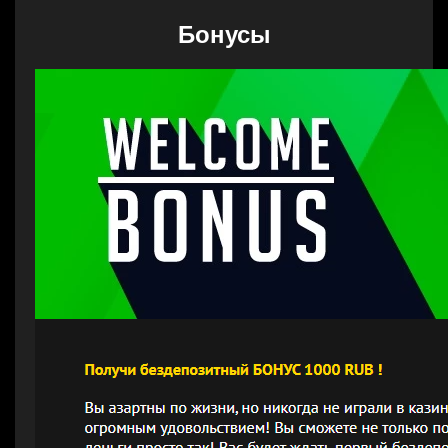
Бонусы