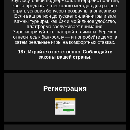
круглосуточной поддержкой. Интерфейс понятен,
касса предлагает несколько методов для разных
стран, условия бонусов прозрачны в описаниях.
Если ваш регион допускает онлайн‑игры и вам
важны турниры, кэшбэк и мобильное удобство,
платформа заслуживает внимания.
Зарегистрируйтесь, настройте лимиты, бережно
отнеситесь к банкроллу — и попробуйте демо, а
затем реальные игры на комфортных ставках.
18+. Играйте ответственно. Соблюдайте
законы вашей страны.
Регистрация