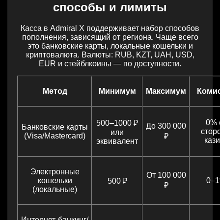
способы и лимиты
Касса в Admiral X поддерживает набор способов
пополнения, зависящий от региона. Чаще всего
это банковские карты, локальные кошельки и
криптовалюта. Валюты: RUB, KZT, UAH, USD,
EUR и стейблкоины — по доступности.
Метод
Минимум
Максимум
Коми
0% 
500–1000 ₽
До 300 000
Банковские карты
стор
или
(Visa/Mastercard)
₽
каз
эквивалент
Электронные
От 100 000
кошельки
0–
500 ₽
₽
(локальные)
Интернет‑банкинг/