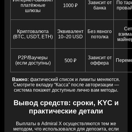
Зависит от
По та
платёжные
1000 ₽
банка
прова
шлюзы
Сет
Криптовалюта
Эквивалент
Без явного
взима
(BTC, USDT, ETH)
10–20 USD
потолка
майне
P2P/Ваучеры
Зависит от
Перем
500 ₽
(если доступны)
оффера
Важно:
фактический список и лимиты меняются.
Смотрите вкладку “Касса” после авторизации —
система покажет доступные лично вам методы.
Вывод средств: сроки, KYC и
практические детали
Выплаты в Admiral X осуществляются тем же
методом, что использовался для депозита, если