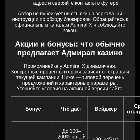
адрес и сверяйте контакты в футере.
Автор не публикует ни ссылки на зеркала, ни
инструкции по обходу блокировок. Обращайтесь к
официальным каналам Admiral X и соблюдайте
закон.
Акции и бонусы: что обычно
предлагает Адмирал казино
Промолинейка у Admiral X динамичная.
Конкретные проценты и сроки зависят от страны и
текущей кампании. Ниже — типовой перечень
предложений и характерные параметры.
Уточняйте условия на активной версии сайта.
С
Бонус
Что даёт
Вейджер
оты
До 100–
200% на 1‑й
х30–х45 на