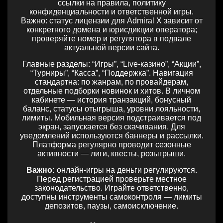
ссылки на правила, политику
конфиденциальности и ответственной игры.
Важно: статус лицензии для Admiral X зависит от
конкретного домена и юрисдикции оператора;
проверяйте номер и регулятора в подвале
актуальной версии сайта.
Главные разделы: “Игры”, “Live‑казино”, “Акции”,
“Турниры”, “Касса”, “Поддержка”. Навигация
стандартна: по жанрам, по провайдерам,
отдельные подборки новинок и хитов. В личном
кабинете — история транзакций, бонусный
баланс, статусы отыгрыша, уровни лояльности,
лимиты. Мобильная версия подстраивается под
экран, запускается без скачивания. Для
уведомлений используются баннеры и рассылки.
Платформа регулярно проводит сезонные
активности — лиги, квесты, розыгрыши.
Важно:
онлайн‑игры на деньги регулируются.
Перед регистрацией проверьте местное
законодательство. Играйте ответственно,
доступны инструменты самоконтроля — лимиты
депозитов, паузы, самоисключение.