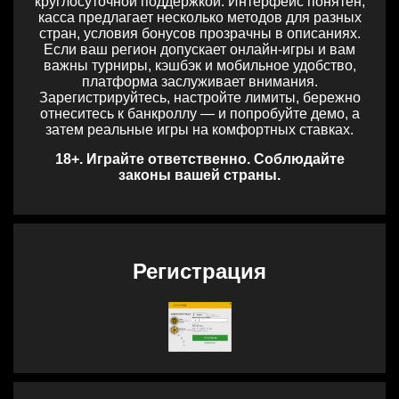
круглосуточной поддержкой. Интерфейс понятен,
касса предлагает несколько методов для разных
стран, условия бонусов прозрачны в описаниях.
Если ваш регион допускает онлайн‑игры и вам
важны турниры, кэшбэк и мобильное удобство,
платформа заслуживает внимания.
Зарегистрируйтесь, настройте лимиты, бережно
отнеситесь к банкроллу — и попробуйте демо, а
затем реальные игры на комфортных ставках.
18+. Играйте ответственно. Соблюдайте
законы вашей страны.
Регистрация