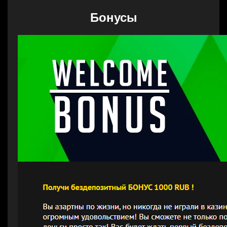
Бонусы