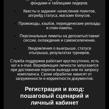
фондами и таблицами лидеров.
Квесты и задания: начисление поинтов,
апгрейд статуса, магазин бонусов.
Промокоды, кэшбэк, периодические релоады
и спин‑пакеты.
Персональные лимиты на депозиты/ставки/
сессии, охлаждение и самоисключение.
Уведомления о выигрыше, статусе
отыгрыша, результатах турниров.
Служба поддержки работает круглосуточно, есть
чат и e‑mail. Верификация личности запускается
при достижении порогов вывода или по запросу
комплаенса. Сроки обработки зависят от
загруженности и корректности документов.
Регистрация и вход:
пошаговый сценарий и
личный кабинет