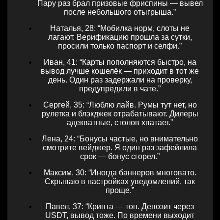
Пару раз брал призовые фриспины — вывел
после небольшого отыгрыша.”
Наталья, 28: “Мобилка норм, слоты не
лагают. Верификацию прошла за сутки,
просили только паспорт и селфи.”
Иван, 41: “Карты пополняются быстро, на
вывод лучше кошелёк — приходит в тот же
день. Один раз задержали на проверку,
предупредили в чате.”
Сергей, 35: “Люблю лайв. Румы тут нет, но
рулетка и блэкджек отрабатывают. Дилеры
адекватные, столов хватает.”
Лена, 24: “Бонусы частые, но внимательно
смотрите вейджер. Я один раз зафейлила
срок — бонус сгорел.”
Максим, 30: “Иногда баннеров многовато.
Скрываю в настройках уведомлений, так
проще.”
Павел, 37: “Крипта — топ. Депозит через
USDT, вывод тоже. По времени выходит