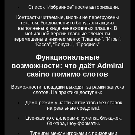
Список “Избранное” после авторизации.
Контрасты читаемые, кнопки не перегружены
текстом. Уведомления о бонусах и акциях
выполнены в виде ненавязчивых плашек. В
мобильной версии главные элементы
перемещены в нижнее меню: “Главная”, “Игры”,
“Касса”, “Бонусы”, “Профиль”.
Функциональные
возможности: что даёт Admiral
casino помимо слотов
Возможности площадки выходят за рамки запуска
слотов. На практике доступны:
Демо‑режим у части автоматов (без ставок
на реальные средства).
Live‑казино с дилерами: рулетка, блэкджек,
баккара, шоу‑форматы.
Турниры между игроками с призовыми