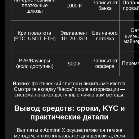
Зависит от
По та
платёжные
1000 ₽
банка
прова
шлюзы
Сет
Криптовалюта
Эквивалент
Без явного
взима
(BTC, USDT, ETH)
10–20 USD
потолка
майне
P2P/Ваучеры
Зависит от
Перем
500 ₽
(если доступны)
оффера
Важно:
фактический список и лимиты меняются.
Смотрите вкладку “Касса” после авторизации —
система покажет доступные лично вам методы.
Вывод средств: сроки, KYC и
практические детали
Выплаты в Admiral X осуществляются тем же
методом, что использовался для депозита, если