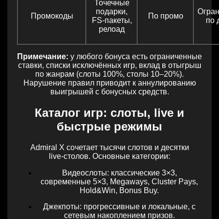
Точечные
подарки,
Огра
Промокоды
По промо
FS‑пакеты,
по 
релоад
Примечание:
у любого бонуса есть ограниченные
ставки, списки исключённых игр, вклад в отыгрыш
по жанрам (слоты 100%, столы 10–20%).
Нарушение правил приводит к аннулированию
выигрышей с бонусных средств.
Каталог игр: слоты, live и
быстрые режимы
Admiral X сочетает тысячи слотов и десятки
live‑столов. Основные категории:
Видеослоты: классические 3×3,
современные 5×3, Megaways, Cluster Pays,
Hold&Win, Bonus Buy.
Джекпоты: прогрессивные и локальные, с
сетевым накоплением призов.