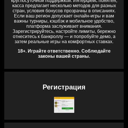
круглосуточной поддержкой. Интерфейс понятен,
касса предлагает несколько методов для разных
стран, условия бонусов прозрачны в описаниях.
Если ваш регион допускает онлайн‑игры и вам
важны турниры, кэшбэк и мобильное удобство,
платформа заслуживает внимания.
Зарегистрируйтесь, настройте лимиты, бережно
отнеситесь к банкроллу — и попробуйте демо, а
затем реальные игры на комфортных ставках.
18+. Играйте ответственно. Соблюдайте
законы вашей страны.
Регистрация