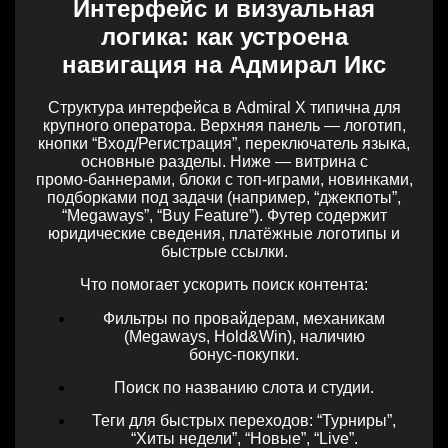
Интерфейс и визуальная
логика: как устроена
навигация на Адмирал Икс
Структура интерфейса в Admiral X типична для
крупного оператора. Верхняя панель — логотип,
кнопки “Вход/Регистрация”, переключатель языка,
основные разделы. Ниже — витрина с
промо‑баннерами, блоки с топ‑играми, новинками,
подборками под задачи (например, “джекпоты”,
“Megaways”, “Buy Feature”). Футер содержит
юридические сведения, платёжные логотипы и
быстрые ссылки.
Что помогает ускорить поиск контента:
Фильтры по провайдерам, механикам
(Megaways, Hold&Win), наличию
бонус‑покупки.
Поиск по названию слота и студии.
Теги для быстрых переходов: “Турниры”,
“Хиты недели”, “Новые”, “Live”.