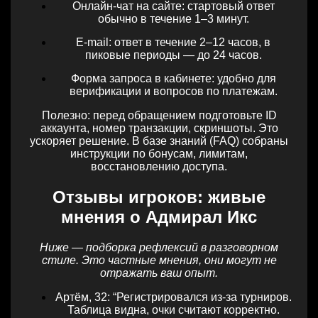
Онлайн‑чат на сайте: стартовый ответ
обычно в течение 1–3 минут.
E‑mail: ответ в течение 2–12 часов, в
пиковые периоды — до 24 часов.
Форма запроса в кабинете: удобно для
верификации и вопросов по платежам.
Полезно: перед обращением подготовьте ID
аккаунта, номер транзакции, скриншоты. Это
ускоряет решение. В базе знаний (FAQ) собраны
инструкции по бонусам, лимитам,
восстановлению доступа.
Отзывы игроков: живые
мнения о Адмирал Икс
Ниже — подборка рефлексий в разговорном
стиле. Это частные мнения, они могут не
отражать ваш опыт.
Артём, 32: “Регистрировался из‑за турниров.
Таблица видна, очки считают корректно.