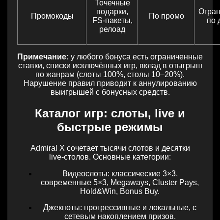
Точечные
подарки,
Огра
Промокоды
По промо
FS‑пакеты,
по 
релоад
Примечание:
у любого бонуса есть ограниченные
ставки, списки исключённых игр, вклад в отыгрыш
по жанрам (слоты 100%, столы 10–20%).
Нарушение правил приводит к аннулированию
выигрышей с бонусных средств.
Каталог игр: слоты, live и
быстрые режимы
Admiral X сочетает тысячи слотов и десятки
live‑столов. Основные категории:
Видеослоты: классические 3×3,
современные 5×3, Megaways, Cluster Pays,
Hold&Win, Bonus Buy.
Джекпоты: прогрессивные и локальные, с
сетевым накоплением призов.