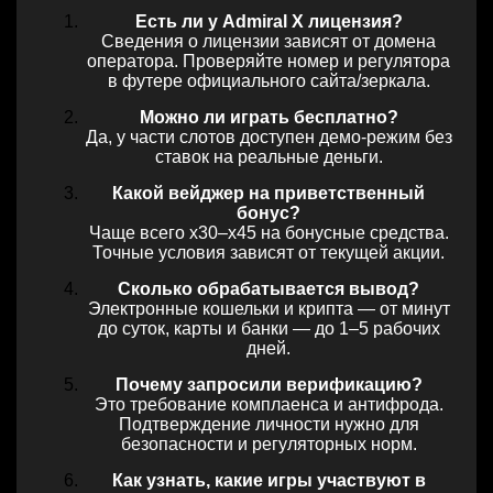
Есть ли у Admiral X лицензия?
Сведения о лицензии зависят от домена
оператора. Проверяйте номер и регулятора
в футере официального сайта/зеркала.
Можно ли играть бесплатно?
Да, у части слотов доступен демо‑режим без
ставок на реальные деньги.
Какой вейджер на приветственный
бонус?
Чаще всего х30–х45 на бонусные средства.
Точные условия зависят от текущей акции.
Сколько обрабатывается вывод?
Электронные кошельки и крипта — от минут
до суток, карты и банки — до 1–5 рабочих
дней.
Почему запросили верификацию?
Это требование комплаенса и антифрода.
Подтверждение личности нужно для
безопасности и регуляторных норм.
Как узнать, какие игры участвуют в