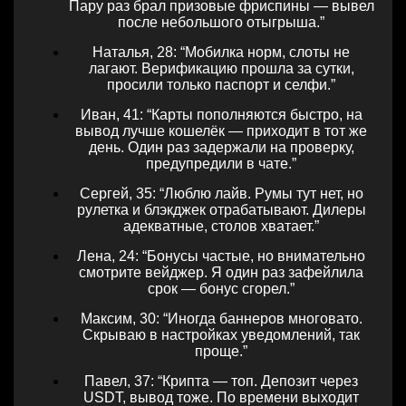
Пару раз брал призовые фриспины — вывел
после небольшого отыгрыша.”
Наталья, 28: “Мобилка норм, слоты не
лагают. Верификацию прошла за сутки,
просили только паспорт и селфи.”
Иван, 41: “Карты пополняются быстро, на
вывод лучше кошелёк — приходит в тот же
день. Один раз задержали на проверку,
предупредили в чате.”
Сергей, 35: “Люблю лайв. Румы тут нет, но
рулетка и блэкджек отрабатывают. Дилеры
адекватные, столов хватает.”
Лена, 24: “Бонусы частые, но внимательно
смотрите вейджер. Я один раз зафейлила
срок — бонус сгорел.”
Максим, 30: “Иногда баннеров многовато.
Скрываю в настройках уведомлений, так
проще.”
Павел, 37: “Крипта — топ. Депозит через
USDT, вывод тоже. По времени выходит