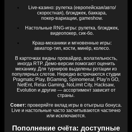
Live‑казино: рулетка (европейская/авто/
скоростная), блэкджек, баккара,
покер‑вариации, gameshow.
Настольные RNG‑игры: рулетка, блэкджек,
видеопокер, сик‑бо.
Краш‑механики и мгновенные игры:
авиатор‑тип, кости, минёр, колесо.
В карточках видны провайдер, волатильность,
иногда RTP. Демо‑версии помогают оценить
механику. Для турниров выделены ротации из
популярных слотов. Нередко встречаются студии
Pragmatic Play, BGaming, Spinomenal, Play’n GO,
NetEnt, Relax Gaming, NoLimit City, Hacksaw,
Evolution и другие — ассортимент зависит от
страны.
Совет:
проверяйте вклад игры в отыгрыш бонуса.
Live и настольные часто засчитываются частично
или исключаются.
Пополнение счёта: доступные