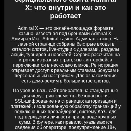
X: что внутри и как это
работает
Admiral X — это онлайн‑площадка формата
казино, известная под брендами Admiral X,
Адмирал Икс, Admiral casino, Адмирал казино. На
главной странице собраны быстрые входы в
каталоги слотов, live‑студии с дилерами, разделы
акций, турниров и новостей. Сервис рассчитан на
игроков из разных стран, язык интерфейса
переключается в несколько кликов. Регистрация
открывает доступ к реальным ставкам, бонусам и
персональным настройкам. Для ознакомления
есть демо‑режим в большинстве слотов.
На уровне базы сайт опирается на стандартные
для индустрии элементы безопасности:
SSL‑шифрование на страницах авторизации и
платежей, изолированную обработку транзакций у
подключенных провайдеров, систему KYC для
подтверждения личности при выводе крупных
сумм. В футере, как правило, указываются
сведения об операторе, предупреждение 18+,