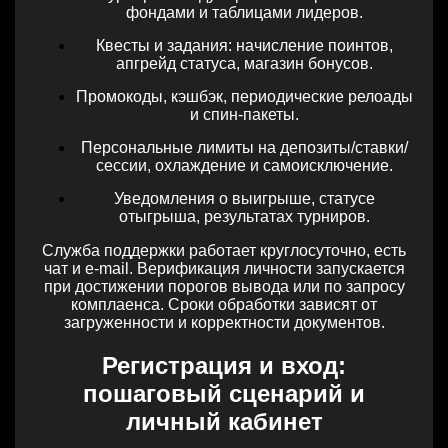
фондами и таблицами лидеров.
Квесты и задания: начисление поинтов,
апгрейд статуса, магазин бонусов.
Промокоды, кэшбэк, периодические релоады
и спин‑пакеты.
Персональные лимиты на депозиты/ставки/
сессии, охлаждение и самоисключение.
Уведомления о выигрыше, статусе
отыгрыша, результатах турниров.
Служба поддержки работает круглосуточно, есть
чат и e‑mail. Верификация личности запускается
при достижении порогов вывода или по запросу
комплаенса. Сроки обработки зависят от
загруженности и корректности документов.
Регистрация и вход:
пошаговый сценарий и
личный кабинет