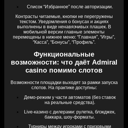
Список “Избранное” после авторизации.
Контрасты читаемые, кнопки не перегружены
текстом. Уведомления о бонусах и акциях
выполнены в виде ненавязчивых плашек. В
мобильной версии главные элементы
перемещены в нижнее меню: “Главная”, “Игры”,
“Касса”, “Бонусы”, “Профиль”.
Функциональные
возможности: что даёт Admiral
casino помимо слотов
Возможности площадки выходят за рамки запуска
слотов. На практике доступны:
Демо‑режим у части автоматов (без ставок
на реальные средства).
Live‑казино с дилерами: рулетка, блэкджек,
баккара, шоу‑форматы.
Турниры между игроками с призовыми