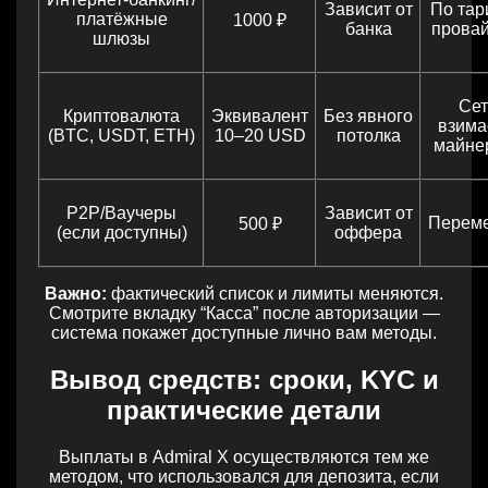
Зависит от
По та
платёжные
1000 ₽
банка
прова
шлюзы
Сет
Криптовалюта
Эквивалент
Без явного
взима
(BTC, USDT, ETH)
10–20 USD
потолка
майне
P2P/Ваучеры
Зависит от
Перем
500 ₽
(если доступны)
оффера
Важно:
фактический список и лимиты меняются.
Смотрите вкладку “Касса” после авторизации —
система покажет доступные лично вам методы.
Вывод средств: сроки, KYC и
практические детали
Выплаты в Admiral X осуществляются тем же
методом, что использовался для депозита, если