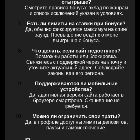
отыгрыше?
Смотрите правила бонуса: вклад по жанрам
и список исключений указан в условиях.
Есть ли лимиты на ставки при бонусе?
Да, обычно фиксируется максимум на спин/
раунд. Превышение ведёт к отмене
выигрыша с бонуса.
Что делать, если сайт недоступен?
Возможны работы или блокировка.
Свяжитесь с поддержкой через чат/почту и
уточните актуальный адрес. Соблюдайте
законы вашего региона.
Поддерживаются ли мобильные
устройства?
Да, адаптивная версия сайта работает в
браузере смартфона. Скачивание не
требуется.
Можно ли ограничить свои траты?
Да, в профиле доступны лимиты депозитов,
паузы и самоисключение.