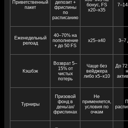
Приветственный
депозит +
бонус, FS
7–14
пакет
фриспины
х20–х35
по
расписанию
40–70% на
Еженедельный
пополнение
х25–х40
3–7
релоад
+ до 50 FS
Возврат 5–
Чаще без
До 72
15% от
Кэшбэк
вейджера
чистых
либо х5–х10
акти
потерь
Призовой
Не
фонд в
применяется,
Турниры
деньгах/
условия по
расп
фриспинах
очкам