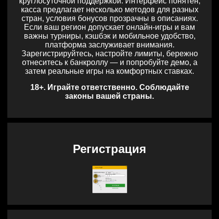
круглосуточной поддержкой. Интерфейс понятен,
касса предлагает несколько методов для разных
стран, условия бонусов прозрачны в описаниях.
Если ваш регион допускает онлайн‑игры и вам
важны турниры, кэшбэк и мобильное удобство,
платформа заслуживает внимания.
Зарегистрируйтесь, настройте лимиты, бережно
отнеситесь к банкроллу — и попробуйте демо, а
затем реальные игры на комфортных ставках.
18+. Играйте ответственно. Соблюдайте
законы вашей страны.
Регистрация