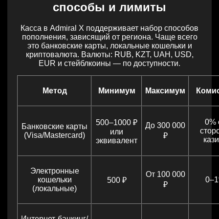
способы и лимиты
Касса в Admiral X поддерживает набор способов
пополнения, зависящий от региона. Чаще всего
это банковские карты, локальные кошельки и
криптовалюта. Валюты: RUB, KZT, UAH, USD,
EUR и стейблкоины — по доступности.
Метод
Минимум
Максимум
Коми
0% 
500–1000 ₽
До 300 000
Банковские карты
стор
или
(Visa/Mastercard)
₽
каз
эквивалент
Электронные
От 100 000
кошельки
0–
500 ₽
₽
(локальные)
Интернет‑банкинг/