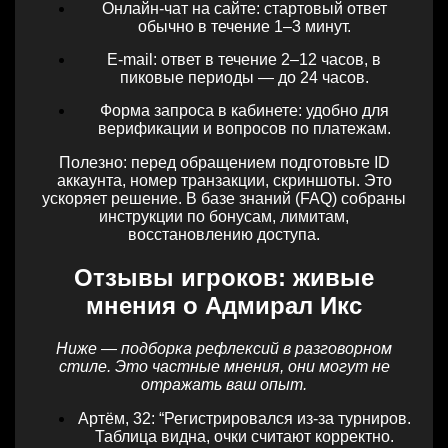
Онлайн‑чат на сайте: стартовый ответ
обычно в течение 1–3 минут.
E‑mail: ответ в течение 2–12 часов, в
пиковые периоды — до 24 часов.
Форма запроса в кабинете: удобно для
верификации и вопросов по платежам.
Полезно: перед обращением подготовьте ID
аккаунта, номер транзакции, скриншоты. Это
ускоряет решение. В базе знаний (FAQ) собраны
инструкции по бонусам, лимитам,
восстановлению доступа.
Отзывы игроков: живые
мнения о Адмирал Икс
Ниже — подборка рефлексий в разговорном
стиле. Это частные мнения, они могут не
отражать ваш опыт.
Артём, 32: “Регистрировался из‑за турниров.
Таблица видна, очки считают корректно.