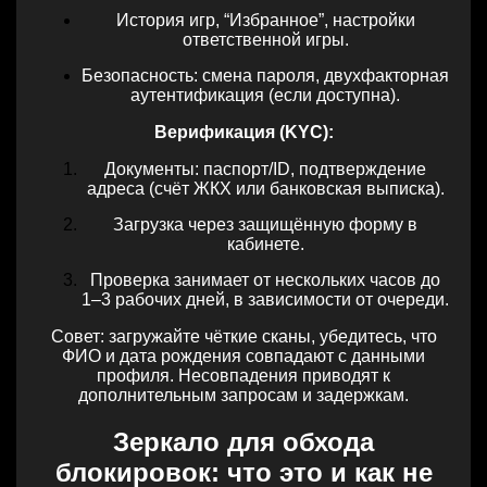
История игр, “Избранное”, настройки
ответственной игры.
Безопасность: смена пароля, двухфакторная
аутентификация (если доступна).
Верификация (KYC):
Документы: паспорт/ID, подтверждение
адреса (счёт ЖКХ или банковская выписка).
Загрузка через защищённую форму в
кабинете.
Проверка занимает от нескольких часов до
1–3 рабочих дней, в зависимости от очереди.
Совет: загружайте чёткие сканы, убедитесь, что
ФИО и дата рождения совпадают с данными
профиля. Несовпадения приводят к
дополнительным запросам и задержкам.
Зеркало для обхода
блокировок: что это и как не