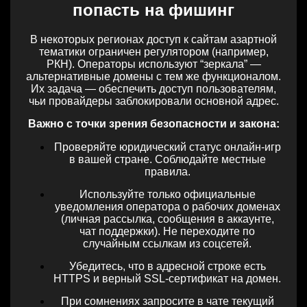
попасть на фишинг
В некоторых регионах доступ к сайтам азартной
тематики ограничен регулятором (например,
РКН). Операторы используют “зеркала” —
альтернативные домены с тем же функционалом.
Их задача — обеспечить доступ пользователям,
чьи провайдеры заблокировали основной адрес.
Важно с точки зрения безопасности и закона:
Проверяйте юридический статус онлайн‑игр
в вашей стране. Соблюдайте местные
правила.
Используйте только официальные
уведомления оператора о рабочих доменах
(личная рассылка, сообщения в аккаунте,
чат поддержки). Не переходите по
случайным ссылкам из соцсетей.
Убедитесь, что в адресной строке есть
HTTPS и верный SSL‑сертификат на домен.
При сомнениях запросите в чате текущий