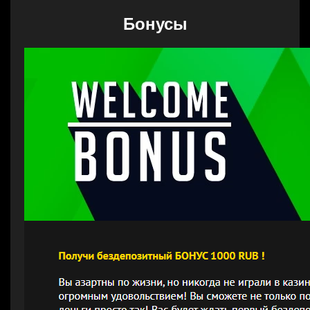
Бонусы