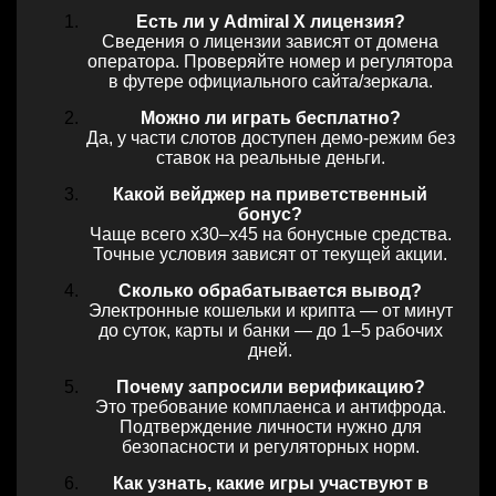
Есть ли у Admiral X лицензия?
Сведения о лицензии зависят от домена
оператора. Проверяйте номер и регулятора
в футере официального сайта/зеркала.
Можно ли играть бесплатно?
Да, у части слотов доступен демо‑режим без
ставок на реальные деньги.
Какой вейджер на приветственный
бонус?
Чаще всего х30–х45 на бонусные средства.
Точные условия зависят от текущей акции.
Сколько обрабатывается вывод?
Электронные кошельки и крипта — от минут
до суток, карты и банки — до 1–5 рабочих
дней.
Почему запросили верификацию?
Это требование комплаенса и антифрода.
Подтверждение личности нужно для
безопасности и регуляторных норм.
Как узнать, какие игры участвуют в