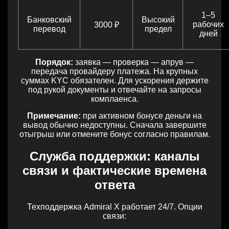
1–5
Банковский
Высокий
рабочих
3000 ₽
перевод
предел
дней
Порядок:
заявка — проверка — апрув —
передача провайдеру платежа. На крупных
суммах KYC обязателен. Для ускорения держите
под рукой документы и отвечайте на запросы
комплаенса.
Примечание:
при активном бонусе деньги на
вывод обычно недоступны. Сначала завершите
отыгрыш или отмените бонус согласно правилам.
Служба поддержки: каналы
связи и фактические времена
ответа
Техподдержка Admiral X работает 24/7. Опции
связи: