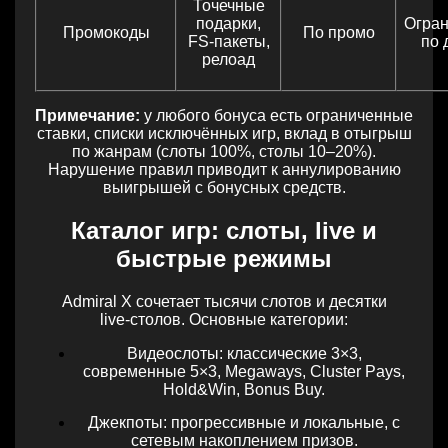
Точечные
подарки,
Огра
Промокоды
По промо
FS‑пакеты,
по 
релоад
Примечание:
у любого бонуса есть ограниченные
ставки, списки исключённых игр, вклад в отыгрыш
по жанрам (слоты 100%, столы 10–20%).
Нарушение правил приводит к аннулированию
выигрышей с бонусных средств.
Каталог игр: слоты, live и
быстрые режимы
Admiral X сочетает тысячи слотов и десятки
live‑столов. Основные категории:
Видеослоты: классические 3×3,
современные 5×3, Megaways, Cluster Pays,
Hold&Win, Bonus Buy.
Джекпоты: прогрессивные и локальные, с
сетевым накоплением призов.