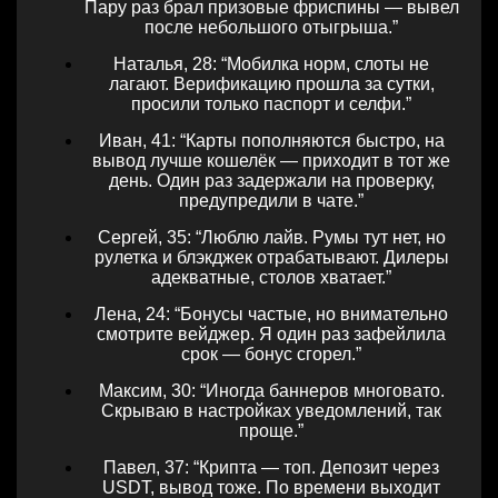
Пару раз брал призовые фриспины — вывел
после небольшого отыгрыша.”
Наталья, 28: “Мобилка норм, слоты не
лагают. Верификацию прошла за сутки,
просили только паспорт и селфи.”
Иван, 41: “Карты пополняются быстро, на
вывод лучше кошелёк — приходит в тот же
день. Один раз задержали на проверку,
предупредили в чате.”
Сергей, 35: “Люблю лайв. Румы тут нет, но
рулетка и блэкджек отрабатывают. Дилеры
адекватные, столов хватает.”
Лена, 24: “Бонусы частые, но внимательно
смотрите вейджер. Я один раз зафейлила
срок — бонус сгорел.”
Максим, 30: “Иногда баннеров многовато.
Скрываю в настройках уведомлений, так
проще.”
Павел, 37: “Крипта — топ. Депозит через
USDT, вывод тоже. По времени выходит