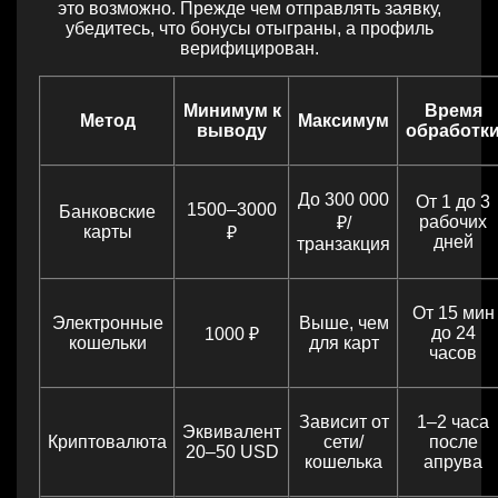
это возможно. Прежде чем отправлять заявку,
убедитесь, что бонусы отыграны, а профиль
верифицирован.
Минимум к
Время
Метод
Максимум
выводу
обработк
До 300 000
От 1 до 3
1500–3000
Банковские
рабочих
₽/
карты
₽
дней
транзакция
От 15 мин
Электронные
Выше, чем
до 24
1000 ₽
кошельки
для карт
часов
Зависит от
1–2 часа
Эквивалент
Криптовалюта
сети/
после
20–50 USD
кошелька
апрува