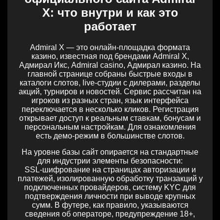
X: что внутри и как это
работает
Admiral X — это онлайн‑площадка формата
казино, известная под брендами Admiral X,
Адмирал Икс, Admiral casino, Адмирал казино. На
главной странице собраны быстрые входы в
каталоги слотов, live‑студии с дилерами, разделы
акций, турниров и новостей. Сервис рассчитан на
игроков из разных стран, язык интерфейса
переключается в несколько кликов. Регистрация
открывает доступ к реальным ставкам, бонусам и
персональным настройкам. Для ознакомления
есть демо‑режим в большинстве слотов.
На уровне базы сайт опирается на стандартные
для индустрии элементы безопасности:
SSL‑шифрование на страницах авторизации и
платежей, изолированную обработку транзакций у
подключенных провайдеров, систему KYC для
подтверждения личности при выводе крупных
сумм. В футере, как правило, указываются
сведения об операторе, предупреждение 18+,