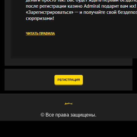
РЕГИСТРАЦИЯ
© Все права защищены.