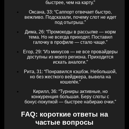
быстрее, чем на карту.”
Оксана, 33: “Саппорт отвечает быстро,
вежливо. Подсказали, почему слот не идет
под отыгрыш.”
Дима, 26: “Промокоды в рассылке — норм
тема. Но не всегда приходят. Поставил
галочку в профиле — стало чаще.”
Егор, 29: “Из минусов — не все провайдеры
доступны из моего региона. Приходится
искать аналоги.”
Рита, 31: “Понравился кэшбэк. Небольшой,
но без жесткого вейджера, вывела на
кошелёк.”
Кирилл, 36: “Турниры активные, но
конкуренция большая. Беру слоты с
бонус‑покупкой — быстрее набираю очки.”
FAQ: короткие ответы на
частые вопросы