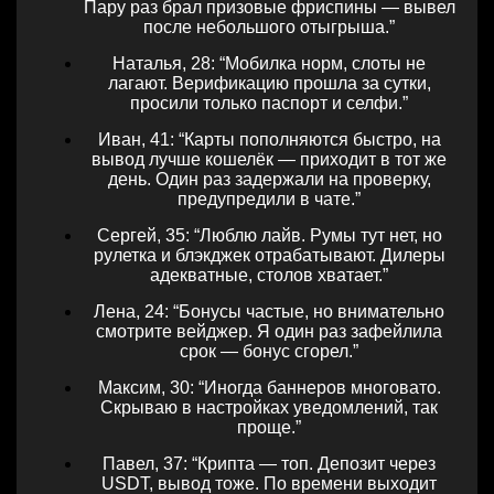
Пару раз брал призовые фриспины — вывел
после небольшого отыгрыша.”
Наталья, 28: “Мобилка норм, слоты не
лагают. Верификацию прошла за сутки,
просили только паспорт и селфи.”
Иван, 41: “Карты пополняются быстро, на
вывод лучше кошелёк — приходит в тот же
день. Один раз задержали на проверку,
предупредили в чате.”
Сергей, 35: “Люблю лайв. Румы тут нет, но
рулетка и блэкджек отрабатывают. Дилеры
адекватные, столов хватает.”
Лена, 24: “Бонусы частые, но внимательно
смотрите вейджер. Я один раз зафейлила
срок — бонус сгорел.”
Максим, 30: “Иногда баннеров многовато.
Скрываю в настройках уведомлений, так
проще.”
Павел, 37: “Крипта — топ. Депозит через
USDT, вывод тоже. По времени выходит