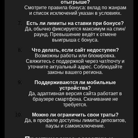
отыгрыше?
Смотрите правила бонуса: вклад по жанрам
и список исключений указан в условиях.
Есть ли лимиты на ставки при бонусе?
Да, обычно фиксируется максимум на спин/
раунд. Превышение ведёт к отмене
выигрыша с бонуса.
Что делать, если сайт недоступен?
Возможны работы или блокировка.
Свяжитесь с поддержкой через чат/почту и
уточните актуальный адрес. Соблюдайте
законы вашего региона.
Поддерживаются ли мобильные
устройства?
Да, адаптивная версия сайта работает в
браузере смартфона. Скачивание не
требуется.
Можно ли ограничить свои траты?
Да, в профиле доступны лимиты депозитов,
паузы и самоисключение.