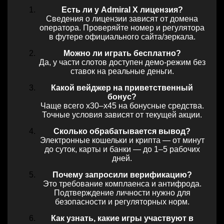
Есть ли у Admiral X лицензия?
Сведения о лицензии зависят от домена
оператора. Проверяйте номер и регулятора
в футере официального сайта/зеркала.
Можно ли играть бесплатно?
Да, у части слотов доступен демо‑режим без
ставок на реальные деньги.
Какой вейджер на приветственный
бонус?
Чаще всего х30–х45 на бонусные средства.
Точные условия зависят от текущей акции.
Сколько обрабатывается вывод?
Электронные кошельки и крипта — от минут
до суток, карты и банки — до 1–5 рабочих
дней.
Почему запросили верификацию?
Это требование комплаенса и антифрода.
Подтверждение личности нужно для
безопасности и регуляторных норм.
Как узнать, какие игры участвуют в