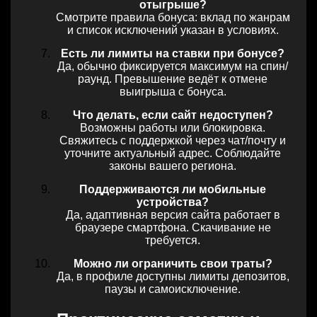
отыгрыше?
Смотрите правила бонуса: вклад по жанрам
и список исключений указан в условиях.
Есть ли лимиты на ставки при бонусе?
Да, обычно фиксируется максимум на спин/
раунд. Превышение ведёт к отмене
выигрыша с бонуса.
Что делать, если сайт недоступен?
Возможны работы или блокировка.
Свяжитесь с поддержкой через чат/почту и
уточните актуальный адрес. Соблюдайте
законы вашего региона.
Поддерживаются ли мобильные
устройства?
Да, адаптивная версия сайта работает в
браузере смартфона. Скачивание не
требуется.
Можно ли ограничить свои траты?
Да, в профиле доступны лимиты депозитов,
паузы и самоисключение.