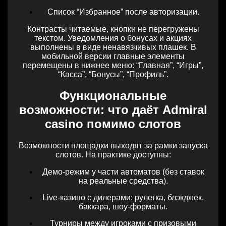
Список “Избранное” после авторизации.
Контрасты читаемые, кнопки не перегружены
текстом. Уведомления о бонусах и акциях
выполнены в виде ненавязчивых плашек. В
мобильной версии главные элементы
перемещены в нижнее меню: “Главная”, “Игры”,
“Касса”, “Бонусы”, “Профиль”.
Функциональные
возможности: что даёт Admiral
casino помимо слотов
Возможности площадки выходят за рамки запуска
слотов. На практике доступны:
Демо‑режим у части автоматов (без ставок
на реальные средства).
Live‑казино с дилерами: рулетка, блэкджек,
баккара, шоу‑форматы.
Турниры между игроками с призовыми