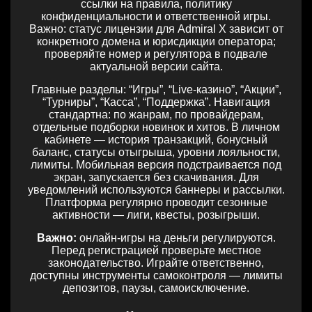
ссылки на правила, политику
конфиденциальности и ответственной игры.
Важно: статус лицензии для Admiral X зависит от
конкретного домена и юрисдикции оператора;
проверяйте номер и регулятора в подвале
актуальной версии сайта.
Главные разделы: “Игры”, “Live‑казино”, “Акции”,
“Турниры”, “Касса”, “Поддержка”. Навигация
стандартна: по жанрам, по провайдерам,
отдельные подборки новинок и хитов. В личном
кабинете — история транзакций, бонусный
баланс, статусы отыгрыша, уровни лояльности,
лимиты. Мобильная версия подстраивается под
экран, запускается без скачивания. Для
уведомлений используются баннеры и рассылки.
Платформа регулярно проводит сезонные
активности — лиги, квесты, розыгрыши.
Важно:
онлайн‑игры на деньги регулируются.
Перед регистрацией проверьте местное
законодательство. Играйте ответственно,
доступны инструменты самоконтроля — лимиты
депозитов, паузы, самоисключение.