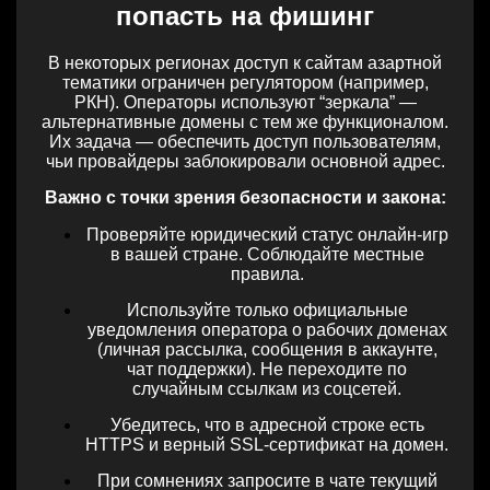
попасть на фишинг
В некоторых регионах доступ к сайтам азартной
тематики ограничен регулятором (например,
РКН). Операторы используют “зеркала” —
альтернативные домены с тем же функционалом.
Их задача — обеспечить доступ пользователям,
чьи провайдеры заблокировали основной адрес.
Важно с точки зрения безопасности и закона:
Проверяйте юридический статус онлайн‑игр
в вашей стране. Соблюдайте местные
правила.
Используйте только официальные
уведомления оператора о рабочих доменах
(личная рассылка, сообщения в аккаунте,
чат поддержки). Не переходите по
случайным ссылкам из соцсетей.
Убедитесь, что в адресной строке есть
HTTPS и верный SSL‑сертификат на домен.
При сомнениях запросите в чате текущий