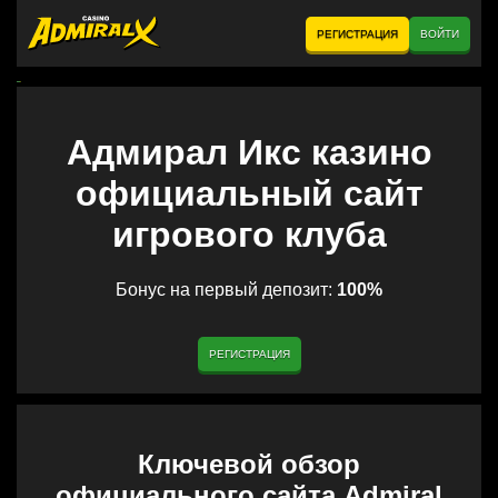
РЕГИСТРАЦИЯ
ВОЙТИ
Адмирал Икс казино
официальный сайт
игрового клуба
Бонус на первый депозит:
100%
РЕГИСТРАЦИЯ
Ключевой обзор
официального сайта Admiral