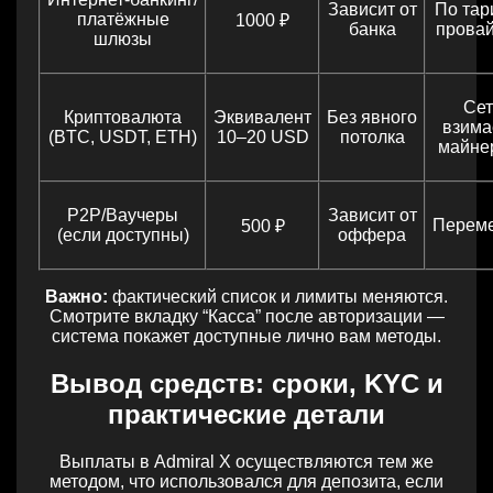
Зависит от
По та
платёжные
1000 ₽
банка
прова
шлюзы
Сет
Криптовалюта
Эквивалент
Без явного
взима
(BTC, USDT, ETH)
10–20 USD
потолка
майне
P2P/Ваучеры
Зависит от
Перем
500 ₽
(если доступны)
оффера
Важно:
фактический список и лимиты меняются.
Смотрите вкладку “Касса” после авторизации —
система покажет доступные лично вам методы.
Вывод средств: сроки, KYC и
практические детали
Выплаты в Admiral X осуществляются тем же
методом, что использовался для депозита, если