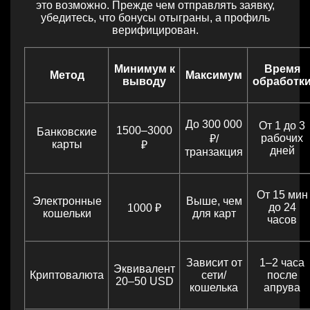
это возможно. Прежде чем отправлять заявку,
убедитесь, что бонусы отыграны, а профиль
верифицирован.
Минимум к
Время
Метод
Максимум
выводу
обработк
До 300 000
От 1 до 3
1500–3000
Банковские
рабочих
₽/
карты
₽
дней
транзакция
От 15 мин
Электронные
Выше, чем
до 24
1000 ₽
кошельки
для карт
часов
Зависит от
1–2 часа
Эквивалент
Криптовалюта
сети/
после
20–50 USD
кошелька
апрува