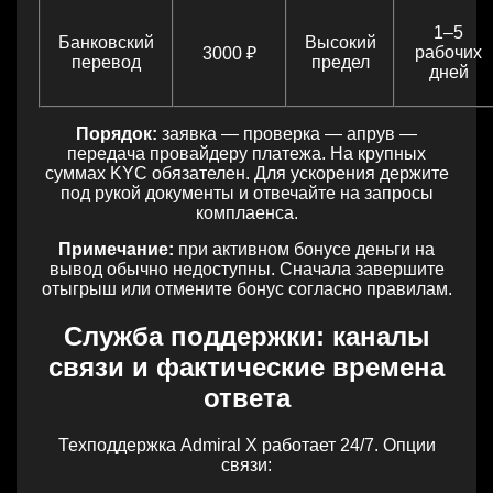
1–5
Банковский
Высокий
рабочих
3000 ₽
перевод
предел
дней
Порядок:
заявка — проверка — апрув —
передача провайдеру платежа. На крупных
суммах KYC обязателен. Для ускорения держите
под рукой документы и отвечайте на запросы
комплаенса.
Примечание:
при активном бонусе деньги на
вывод обычно недоступны. Сначала завершите
отыгрыш или отмените бонус согласно правилам.
Служба поддержки: каналы
связи и фактические времена
ответа
Техподдержка Admiral X работает 24/7. Опции
связи: