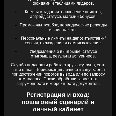
фондами и таблицами лидеров.
Квесты и задания: начисление поинтов,
апгрейд статуса, магазин бонусов.
Промокоды, кэшбэк, периодические релоады
и спин‑пакеты.
Персональные лимиты на депозиты/ставки/
сессии, охлаждение и самоисключение.
Уведомления о выигрыше, статусе
отыгрыша, результатах турниров.
Служба поддержки работает круглосуточно, есть
чат и e‑mail. Верификация личности запускается
при достижении порогов вывода или по запросу
комплаенса. Сроки обработки зависят от
загруженности и корректности документов.
Регистрация и вход:
пошаговый сценарий и
личный кабинет