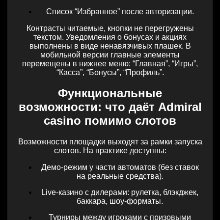
Список “Избранное” после авторизации.
Контрасты читаемые, кнопки не перегружены
текстом. Уведомления о бонусах и акциях
выполнены в виде ненавязчивых плашек. В
мобильной версии главные элементы
перемещены в нижнее меню: “Главная”, “Игры”,
“Касса”, “Бонусы”, “Профиль”.
Функциональные
возможности: что даёт Admiral
casino помимо слотов
Возможности площадки выходят за рамки запуска
слотов. На практике доступны:
Демо‑режим у части автоматов (без ставок
на реальные средства).
Live‑казино с дилерами: рулетка, блэкджек,
баккара, шоу‑форматы.
Турниры между игроками с призовыми