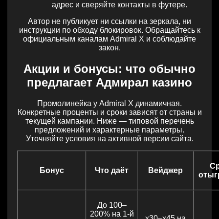
адрес и сверяйте контакты в футере.
Автор не публикует ни ссылки на зеркала, ни
инструкции по обходу блокировок. Обращайтесь к
официальным каналам Admiral X и соблюдайте
закон.
Акции и бонусы: что обычно
предлагает Адмирал казино
Промолинейка у Admiral X динамичная.
Конкретные проценты и сроки зависят от страны и
текущей кампании. Ниже — типовой перечень
предложений и характерные параметры.
Уточняйте условия на активной версии сайта.
С
Бонус
Что даёт
Вейджер
оты
До 100–
200% на 1‑й
х30–х45 на