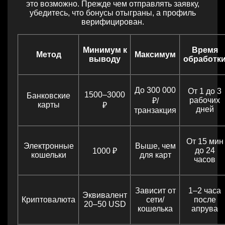
это возможно. Прежде чем отправлять заявку,
убедитесь, что бонусы отыграны, а профиль
верифицирован.
Минимум к
Время
Метод
Максимум
выводу
обработк
До 300 000
От 1 до 3
1500–3000
Банковские
рабочих
₽/
карты
₽
дней
транзакция
От 15 мин
Электронные
Выше, чем
до 24
1000 ₽
кошельки
для карт
часов
Зависит от
1–2 часа
Эквивалент
Криптовалюта
сети/
после
20–50 USD
кошелька
апрува