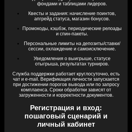
фондами и таблицами лидеров.
Квесты и задания: начисление поинтов,
апгрейд статуса, магазин бонусов.
Промокоды, кэшбэк, периодические релоады
и спин‑пакеты.
Персональные лимиты на депозиты/ставки/
сессии, охлаждение и самоисключение.
Уведомления о выигрыше, статусе
отыгрыша, результатах турниров.
Служба поддержки работает круглосуточно, есть
чат и e‑mail. Верификация личности запускается
при достижении порогов вывода или по запросу
комплаенса. Сроки обработки зависят от
загруженности и корректности документов.
Регистрация и вход:
пошаговый сценарий и
личный кабинет