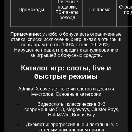
Точечные
подарки,
Огра
Промокоды
По промо
FS‑пакеты,
по 
релоад
Примечание:
у любого бонуса есть ограниченные
ставки, списки исключённых игр, вклад в отыгрыш
по жанрам (слоты 100%, столы 10–20%).
Нарушение правил приводит к аннулированию
выигрышей с бонусных средств.
Каталог игр: слоты, live и
быстрые режимы
Admiral X сочетает тысячи слотов и десятки
live‑столов. Основные категории:
Видеослоты: классические 3×3,
современные 5×3, Megaways, Cluster Pays,
Hold&Win, Bonus Buy.
Джекпоты: прогрессивные и локальные, с
сетевым накоплением призов.