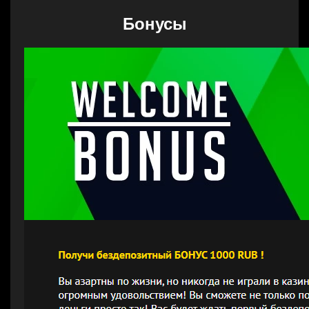
Бонусы