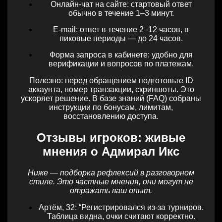
Онлайн‑чат на сайте: стартовый ответ
обычно в течение 1–3 минут.
E‑mail: ответ в течение 2–12 часов, в
пиковые периоды — до 24 часов.
Форма запроса в кабинете: удобно для
верификации и вопросов по платежам.
Полезно: перед обращением подготовьте ID
аккаунта, номер транзакции, скриншоты. Это
ускоряет решение. В базе знаний (FAQ) собраны
инструкции по бонусам, лимитам,
восстановлению доступа.
Отзывы игроков: живые
мнения о Адмирал Икс
Ниже — подборка рефлексий в разговорном
стиле. Это частные мнения, они могут не
отражать ваш опыт.
Артём, 32: “Регистрировался из‑за турниров.
Таблица видна, очки считают корректно.