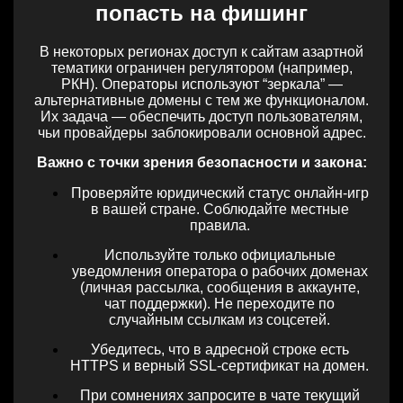
попасть на фишинг
В некоторых регионах доступ к сайтам азартной
тематики ограничен регулятором (например,
РКН). Операторы используют “зеркала” —
альтернативные домены с тем же функционалом.
Их задача — обеспечить доступ пользователям,
чьи провайдеры заблокировали основной адрес.
Важно с точки зрения безопасности и закона:
Проверяйте юридический статус онлайн‑игр
в вашей стране. Соблюдайте местные
правила.
Используйте только официальные
уведомления оператора о рабочих доменах
(личная рассылка, сообщения в аккаунте,
чат поддержки). Не переходите по
случайным ссылкам из соцсетей.
Убедитесь, что в адресной строке есть
HTTPS и верный SSL‑сертификат на домен.
При сомнениях запросите в чате текущий