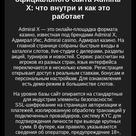
X: что внутри и как это
работает
Admiral X — это онлайн‑площадка формата
казино, известная под брендами Admiral X,
Адмирал Икс, Admiral casino, Адмирал казино. На
главной странице собраны быстрые входы в
каталоги слотов, live‑студии с дилерами, разделы
акций, турниров и новостей. Сервис рассчитан на
игроков из разных стран, язык интерфейса
переключается в несколько кликов. Регистрация
открывает доступ к реальным ставкам, бонусам и
персональным настройкам. Для ознакомления
есть демо‑режим в большинстве слотов.
На уровне базы сайт опирается на стандартные
для индустрии элементы безопасности:
SSL‑шифрование на страницах авторизации и
платежей, изолированную обработку транзакций у
подключенных провайдеров, систему KYC для
подтверждения личности при выводе крупных
сумм. В футере, как правило, указываются
сведения об операторе, предупреждение 18+,