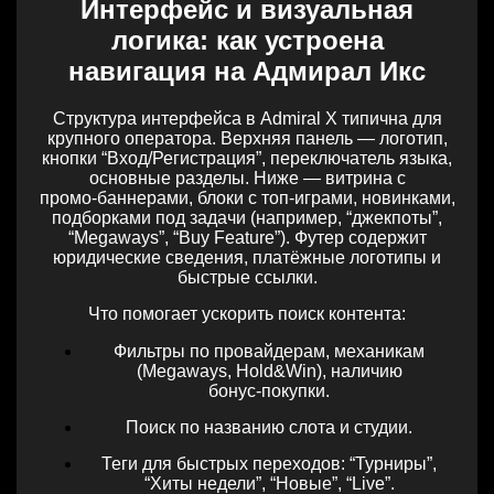
Интерфейс и визуальная
логика: как устроена
навигация на Адмирал Икс
Структура интерфейса в Admiral X типична для
крупного оператора. Верхняя панель — логотип,
кнопки “Вход/Регистрация”, переключатель языка,
основные разделы. Ниже — витрина с
промо‑баннерами, блоки с топ‑играми, новинками,
подборками под задачи (например, “джекпоты”,
“Megaways”, “Buy Feature”). Футер содержит
юридические сведения, платёжные логотипы и
быстрые ссылки.
Что помогает ускорить поиск контента:
Фильтры по провайдерам, механикам
(Megaways, Hold&Win), наличию
бонус‑покупки.
Поиск по названию слота и студии.
Теги для быстрых переходов: “Турниры”,
“Хиты недели”, “Новые”, “Live”.