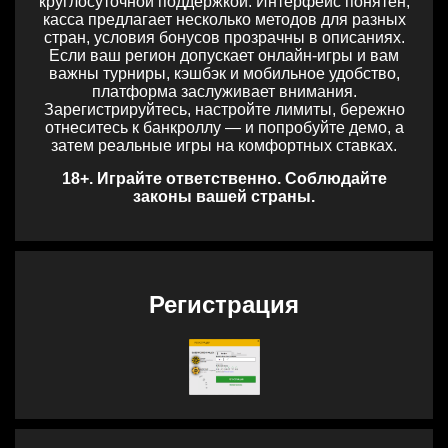
круглосуточной поддержкой. Интерфейс понятен,
касса предлагает несколько методов для разных
стран, условия бонусов прозрачны в описаниях.
Если ваш регион допускает онлайн‑игры и вам
важны турниры, кэшбэк и мобильное удобство,
платформа заслуживает внимания.
Зарегистрируйтесь, настройте лимиты, бережно
отнеситесь к банкроллу — и попробуйте демо, а
затем реальные игры на комфортных ставках.
18+. Играйте ответственно. Соблюдайте
законы вашей страны.
Регистрация