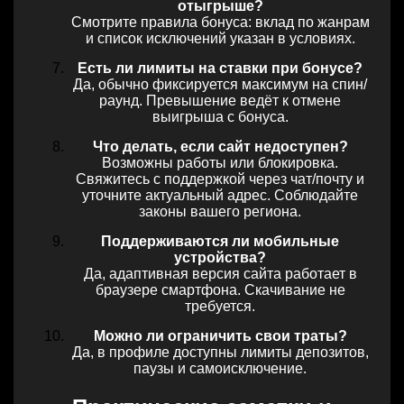
отыгрыше?
Смотрите правила бонуса: вклад по жанрам
и список исключений указан в условиях.
Есть ли лимиты на ставки при бонусе?
Да, обычно фиксируется максимум на спин/
раунд. Превышение ведёт к отмене
выигрыша с бонуса.
Что делать, если сайт недоступен?
Возможны работы или блокировка.
Свяжитесь с поддержкой через чат/почту и
уточните актуальный адрес. Соблюдайте
законы вашего региона.
Поддерживаются ли мобильные
устройства?
Да, адаптивная версия сайта работает в
браузере смартфона. Скачивание не
требуется.
Можно ли ограничить свои траты?
Да, в профиле доступны лимиты депозитов,
паузы и самоисключение.