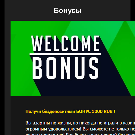
Бонусы