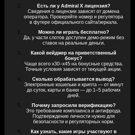
Есть ли у Admiral X лицензия?
Сведения о лицензии зависят от домена
оператора. Проверяйте номер и регулятора
в футере официального сайта/зеркала.
Можно ли играть бесплатно?
Да, у части слотов доступен демо‑режим без
ставок на реальные деньги.
Какой вейджер на приветственный
бонус?
Чаще всего х30–х45 на бонусные средства.
Точные условия зависят от текущей акции.
Сколько обрабатывается вывод?
Электронные кошельки и крипта — от минут
до суток, карты и банки — до 1–5 рабочих
дней.
Почему запросили верификацию?
Это требование комплаенса и антифрода.
Подтверждение личности нужно для
безопасности и регуляторных норм.
Как узнать, какие игры участвуют в