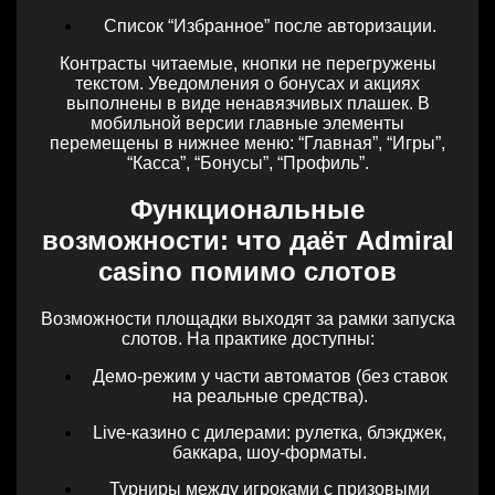
Список “Избранное” после авторизации.
Контрасты читаемые, кнопки не перегружены
текстом. Уведомления о бонусах и акциях
выполнены в виде ненавязчивых плашек. В
мобильной версии главные элементы
перемещены в нижнее меню: “Главная”, “Игры”,
“Касса”, “Бонусы”, “Профиль”.
Функциональные
возможности: что даёт Admiral
casino помимо слотов
Возможности площадки выходят за рамки запуска
слотов. На практике доступны:
Демо‑режим у части автоматов (без ставок
на реальные средства).
Live‑казино с дилерами: рулетка, блэкджек,
баккара, шоу‑форматы.
Турниры между игроками с призовыми