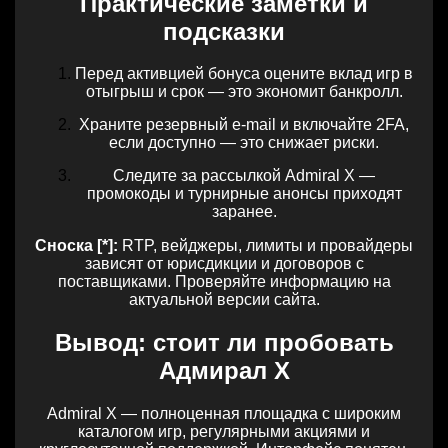
Практические заметки и
подсказки
Перед активцией бонуса оцените вклад игр в
отыгрыш и срок — это экономит банкролл.
Храните резервный e‑mail и включайте 2FA,
если доступно — это снижает риски.
Следите за рассылкой Admiral X —
промокоды и турнирные анонсы приходят
заранее.
Сноска [*]:
RTP, вейджеры, лимиты и провайдеры
зависят от юрисдикции и договоров с
поставщиками. Проверяйте информацию на
актуальной версии сайта.
Вывод: стоит ли пробовать
Адмирал X
Admiral X — полноценная площадка с широким
каталогом игр, регулярными акциями и