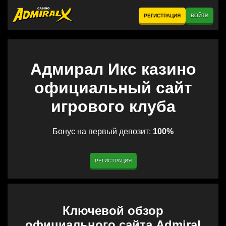
РЕГИСТРАЦИЯ
ВОЙТИ
Адмирал Икс казино
официальный сайт
игрового клуба
Бонус на первый депозит:
100%
РЕГИСТРАЦИЯ
Ключевой обзор
официального сайта Admiral