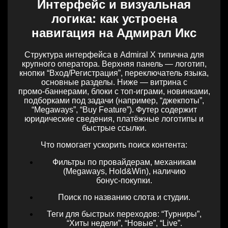
Интерфейс и визуальная
логика: как устроена
навигация на Адмирал Икс
Структура интерфейса в Admiral X типична для
крупного оператора. Верхняя панель — логотип,
кнопки “Вход/Регистрация”, переключатель языка,
основные разделы. Ниже — витрина с
промо‑баннерами, блоки с топ‑играми, новинками,
подборками под задачи (например, “джекпоты”,
“Megaways”, “Buy Feature”). Футер содержит
юридические сведения, платёжные логотипы и
быстрые ссылки.
Что помогает ускорить поиск контента:
Фильтры по провайдерам, механикам
(Megaways, Hold&Win), наличию
бонус‑покупки.
Поиск по названию слота и студии.
Теги для быстрых переходов: “Турниры”,
“Хиты недели”, “Новые”, “Live”.