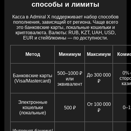
способы и лимиты
Касса в Admiral X поддерживает набор способов
пополнения, зависящий от региона. Чаще всего
это банковские карты, локальные кошельки и
криптовалюта. Валюты: RUB, KZT, UAH, USD,
EUR и стейблкоины — по доступности.
Метод
Минимум
Максимум
Коми
0% 
500–1000 ₽
До 300 000
Банковские карты
стор
или
(Visa/Mastercard)
₽
каз
эквивалент
Электронные
От 100 000
кошельки
0–
500 ₽
₽
(локальные)
Интернет‑банкинг/