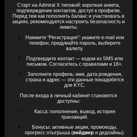
Старт на Admiral X типовой: короткая анкета,
подтверждение контактов, доступ к профилю.
Перед тем как пополнять баланс и участвовать в
акциях, рекомендуется настроить безопасность и
лимиты.
Нажмите “Регистрация”: укажите e‑mail или
телефон, придумайте пароль, выберите
валюту.
Подтвердите контакт — кодом из SMS или
письмом. Согласитесь с правилами и 18+.
Заполните профиль: имя, дата рождения,
страна и адрес — эти данные понадобятся
для KYC.
После входа в личный кабинет становятся
доступны:
Касса: пополнение, вывод, история
транзакций.
Бонусы: активные акции, промокоды,
прогресс отыгрыша (
вейджер
и дедлайны).