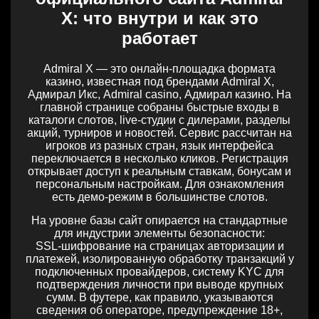
X: что внутри и как это
работает
Admiral X — это онлайн‑площадка формата
казино, известная под брендами Admiral X,
Адмирал Икс, Admiral casino, Адмирал казино. На
главной странице собраны быстрые входы в
каталоги слотов, live‑студии с дилерами, разделы
акций, турниров и новостей. Сервис рассчитан на
игроков из разных стран, язык интерфейса
переключается в несколько кликов. Регистрация
открывает доступ к реальным ставкам, бонусам и
персональным настройкам. Для ознакомления
есть демо‑режим в большинстве слотов.
На уровне базы сайт опирается на стандартные
для индустрии элементы безопасности:
SSL‑шифрование на страницах авторизации и
платежей, изолированную обработку транзакций у
подключенных провайдеров, систему KYC для
подтверждения личности при выводе крупных
сумм. В футере, как правило, указываются
сведения об операторе, предупреждение 18+,