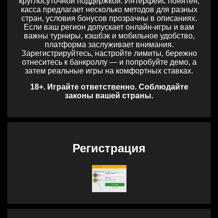
круглосуточной поддержкой. Интерфейс понятен,
касса предлагает несколько методов для разных
стран, условия бонусов прозрачны в описаниях.
Если ваш регион допускает онлайн‑игры и вам
важны турниры, кэшбэк и мобильное удобство,
платформа заслуживает внимания.
Зарегистрируйтесь, настройте лимиты, бережно
отнеситесь к банкроллу — и попробуйте демо, а
затем реальные игры на комфортных ставках.
18+. Играйте ответственно. Соблюдайте
законы вашей страны.
Регистрация