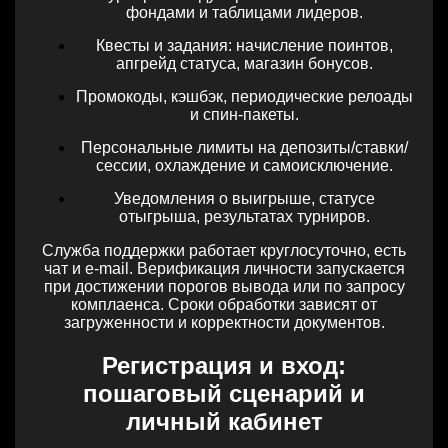
фондами и таблицами лидеров.
Квесты и задания: начисление поинтов,
апгрейд статуса, магазин бонусов.
Промокоды, кэшбэк, периодические релоады
и спин‑пакеты.
Персональные лимиты на депозиты/ставки/
сессии, охлаждение и самоисключение.
Уведомления о выигрыше, статусе
отыгрыша, результатах турниров.
Служба поддержки работает круглосуточно, есть
чат и e‑mail. Верификация личности запускается
при достижении порогов вывода или по запросу
комплаенса. Сроки обработки зависят от
загруженности и корректности документов.
Регистрация и вход:
пошаговый сценарий и
личный кабинет