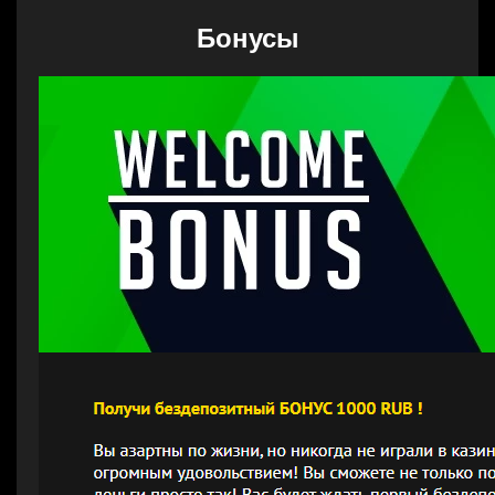
Бонусы