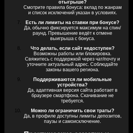
отыгрыше?
Смотрите правила бонуса: вклад по жанрам
и список исключений указан в условиях.
Есть ли лимиты на ставки при бонусе?
Да, обычно фиксируется максимум на спин/
раунд. Превышение ведёт к отмене
выигрыша с бонуса.
Что делать, если сайт недоступен?
Возможны работы или блокировка.
Свяжитесь с поддержкой через чат/почту и
уточните актуальный адрес. Соблюдайте
законы вашего региона.
Поддерживаются ли мобильные
устройства?
Да, адаптивная версия сайта работает в
браузере смартфона. Скачивание не
требуется.
Можно ли ограничить свои траты?
Да, в профиле доступны лимиты депозитов,
паузы и самоисключение.