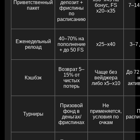
Приветственный
депозит +
бонус, FS
7–14
пакет
фриспины
х20–х35
по
расписанию
40–70% на
Еженедельный
пополнение
х25–х40
3–7
релоад
+ до 50 FS
Возврат 5–
Чаще без
До 72
15% от
Кэшбэк
вейджера
чистых
либо х5–х10
акти
потерь
Призовой
Не
фонд в
применяется,
Турниры
деньгах/
условия по
расп
фриспинах
очкам