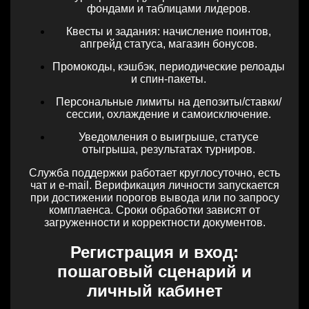
фондами и таблицами лидеров.
Квесты и задания: начисление поинтов,
апгрейд статуса, магазин бонусов.
Промокоды, кэшбэк, периодические релоады
и спин‑пакеты.
Персональные лимиты на депозиты/ставки/
сессии, охлаждение и самоисключение.
Уведомления о выигрыше, статусе
отыгрыша, результатах турниров.
Служба поддержки работает круглосуточно, есть
чат и e‑mail. Верификация личности запускается
при достижении порогов вывода или по запросу
комплаенса. Сроки обработки зависят от
загруженности и корректности документов.
Регистрация и вход:
пошаговый сценарий и
личный кабинет