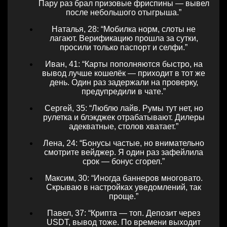
Пару раз брал призовые фриспины — вывел
после небольшого отыгрыша.”
Наталья, 28: “Мобилка норм, слоты не
лагают. Верификацию прошла за сутки,
просили только паспорт и селфи.”
Иван, 41: “Карты пополняются быстро, на
вывод лучше кошелёк — приходит в тот же
день. Один раз задержали на проверку,
предупредили в чате.”
Сергей, 35: “Люблю лайв. Румы тут нет, но
рулетка и блэкджек отрабатывают. Дилеры
адекватные, столов хватает.”
Лена, 24: “Бонусы частые, но внимательно
смотрите вейджер. Я один раз зафейлила
срок — бонус сгорел.”
Максим, 30: “Иногда баннеров многовато.
Скрываю в настройках уведомлений, так
проще.”
Павел, 37: “Крипта — топ. Депозит через
USDT, вывод тоже. По времени выходит