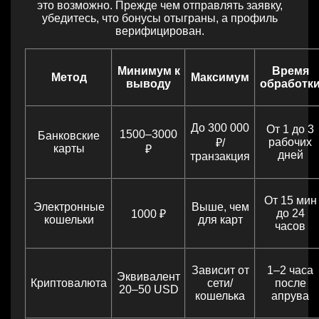
это возможно. Прежде чем отправлять заявку,
убедитесь, что бонусы отыграны, а профиль
верифицирован.
Минимум к
Время
Метод
Максимум
выводу
обработк
До 300 000
От 1 до 3
1500–3000
Банковские
рабочих
₽/
карты
₽
дней
транзакция
От 15 мин
Электронные
Выше, чем
до 24
1000 ₽
кошельки
для карт
часов
Зависит от
1–2 часа
Эквивалент
Криптовалюта
сети/
после
20–50 USD
кошелька
апрува