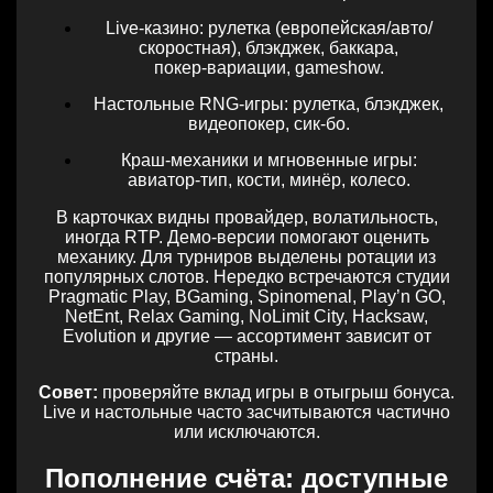
Live‑казино: рулетка (европейская/авто/
скоростная), блэкджек, баккара,
покер‑вариации, gameshow.
Настольные RNG‑игры: рулетка, блэкджек,
видеопокер, сик‑бо.
Краш‑механики и мгновенные игры:
авиатор‑тип, кости, минёр, колесо.
В карточках видны провайдер, волатильность,
иногда RTP. Демо‑версии помогают оценить
механику. Для турниров выделены ротации из
популярных слотов. Нередко встречаются студии
Pragmatic Play, BGaming, Spinomenal, Play’n GO,
NetEnt, Relax Gaming, NoLimit City, Hacksaw,
Evolution и другие — ассортимент зависит от
страны.
Совет:
проверяйте вклад игры в отыгрыш бонуса.
Live и настольные часто засчитываются частично
или исключаются.
Пополнение счёта: доступные