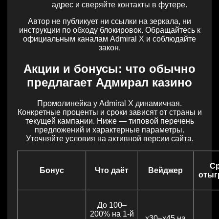
адрес и сверяйте контакты в футере.
Автор не публикует ни ссылки на зеркала, ни
инструкции по обходу блокировок. Обращайтесь к
официальным каналам Admiral X и соблюдайте
закон.
Акции и бонусы: что обычно
предлагает Адмирал казино
Промолинейка у Admiral X динамичная.
Конкретные проценты и сроки зависят от страны и
текущей кампании. Ниже — типовой перечень
предложений и характерные параметры.
Уточняйте условия на активной версии сайта.
С
Бонус
Что даёт
Вейджер
оты
До 100–
200% на 1‑й
х30–х45 на