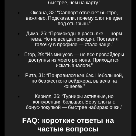
быстрее, чем на карту.”
Оксана, 33: “Саппорт отвечает быстро,
вежливо. Подсказали, почему слот не идет
под отыгрыш.”
Дима, 26: “Промокоды в рассылке — норм
тема. Но не всегда приходят. Поставил
галочку в профиле — стало чаще.”
Егор, 29: “Из минусов — не все провайдеры
доступны из моего региона. Приходится
искать аналоги.”
Рита, 31: “Понравился кэшбэк. Небольшой,
но без жесткого вейджера, вывела на
кошелёк.”
Кирилл, 36: “Турниры активные, но
конкуренция большая. Беру слоты с
бонус‑покупкой — быстрее набираю очки.”
FAQ: короткие ответы на
частые вопросы