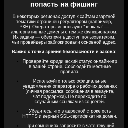
попасть на фишинг
В некоторых регионах доступ к сайтам азартной
тематики ограничен регулятором (например,
РКН). Операторы используют “зеркала” —
альтернативные домены с тем же функционалом.
Их задача — обеспечить доступ пользователям,
чьи провайдеры заблокировали основной адрес.
Важно с точки зрения безопасности и закона:
Проверяйте юридический статус онлайн‑игр
в вашей стране. Соблюдайте местные
правила.
Используйте только официальные
уведомления оператора о рабочих доменах
(личная рассылка, сообщения в аккаунте,
чат поддержки). Не переходите по
случайным ссылкам из соцсетей.
Убедитесь, что в адресной строке есть
HTTPS и верный SSL‑сертификат на домен.
При сомнениях запросите в чате текущий