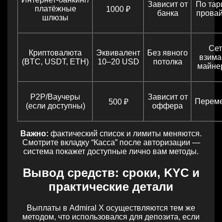
Зависит от
По та
платёжные
1000 ₽
банка
прова
шлюзы
Сет
Криптовалюта
Эквивалент
Без явного
взима
(BTC, USDT, ETH)
10–20 USD
потолка
майне
P2P/Ваучеры
Зависит от
Перем
500 ₽
(если доступны)
оффера
Важно:
фактический список и лимиты меняются.
Смотрите вкладку “Касса” после авторизации —
система покажет доступные лично вам методы.
Вывод средств: сроки, KYC и
практические детали
Выплаты в Admiral X осуществляются тем же
методом, что использовался для депозита, если