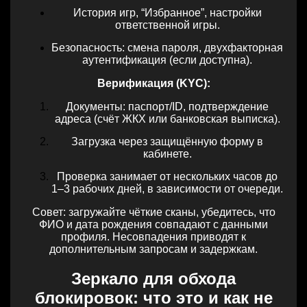
История игр, “Избранное”, настройки
ответственной игры.
Безопасность: смена пароля, двухфакторная
аутентификация (если доступна).
Верификация (KYC):
Документы: паспорт/ID, подтверждение
адреса (счёт ЖКХ или банковская выписка).
Загрузка через защищённую форму в
кабинете.
Проверка занимает от нескольких часов до
1–3 рабочих дней, в зависимости от очереди.
Совет: загружайте чёткие сканы, убедитесь, что
ФИО и дата рождения совпадают с данными
профиля. Несовпадения приводят к
дополнительным запросам и задержкам.
Зеркало для обхода
блокировок: что это и как не