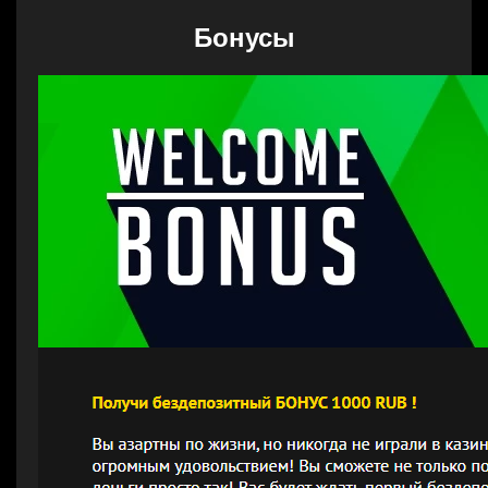
Бонусы