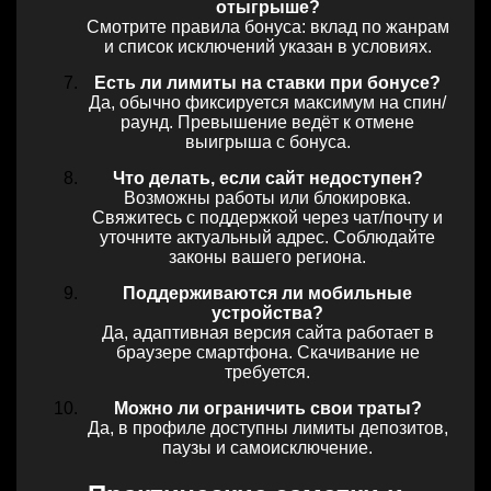
отыгрыше?
Смотрите правила бонуса: вклад по жанрам
и список исключений указан в условиях.
Есть ли лимиты на ставки при бонусе?
Да, обычно фиксируется максимум на спин/
раунд. Превышение ведёт к отмене
выигрыша с бонуса.
Что делать, если сайт недоступен?
Возможны работы или блокировка.
Свяжитесь с поддержкой через чат/почту и
уточните актуальный адрес. Соблюдайте
законы вашего региона.
Поддерживаются ли мобильные
устройства?
Да, адаптивная версия сайта работает в
браузере смартфона. Скачивание не
требуется.
Можно ли ограничить свои траты?
Да, в профиле доступны лимиты депозитов,
паузы и самоисключение.