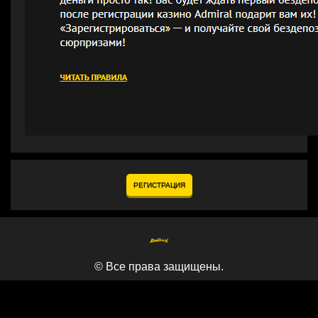
РЕГИСТРАЦИЯ
© Все права защищены.