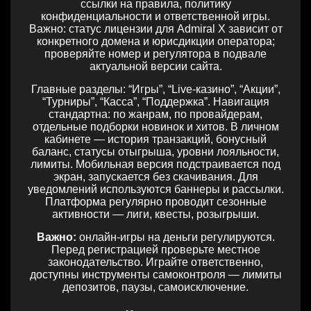
ссылки на правила, политику
конфиденциальности и ответственной игры.
Важно: статус лицензии для Admiral X зависит от
конкретного домена и юрисдикции оператора;
проверяйте номер и регулятора в подвале
актуальной версии сайта.
Главные разделы: “Игры”, “Live‑казино”, “Акции”,
“Турниры”, “Касса”, “Поддержка”. Навигация
стандартна: по жанрам, по провайдерам,
отдельные подборки новинок и хитов. В личном
кабинете — история транзакций, бонусный
баланс, статусы отыгрыша, уровни лояльности,
лимиты. Мобильная версия подстраивается под
экран, запускается без скачивания. Для
уведомлений используются баннеры и рассылки.
Платформа регулярно проводит сезонные
активности — лиги, квесты, розыгрыши.
Важно:
онлайн‑игры на деньги регулируются.
Перед регистрацией проверьте местное
законодательство. Играйте ответственно,
доступны инструменты самоконтроля — лимиты
депозитов, паузы, самоисключение.