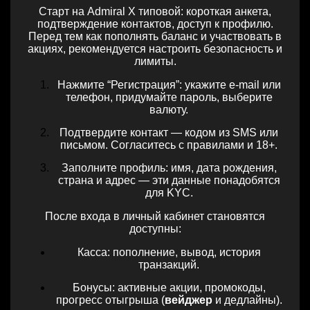
Старт на Admiral X типовой: короткая анкета,
подтверждение контактов, доступ к профилю.
Перед тем как пополнять баланс и участвовать в
акциях, рекомендуется настроить безопасность и
лимиты.
Нажмите “Регистрация”: укажите e‑mail или
телефон, придумайте пароль, выберите
валюту.
Подтвердите контакт — кодом из SMS или
письмом. Согласитесь с правилами и 18+.
Заполните профиль: имя, дата рождения,
страна и адрес — эти данные понадобятся
для KYC.
После входа в личный кабинет становятся
доступны:
Касса: пополнение, вывод, история
транзакций.
Бонусы: активные акции, промокоды,
прогресс отыгрыша (
вейджер
и дедлайны).