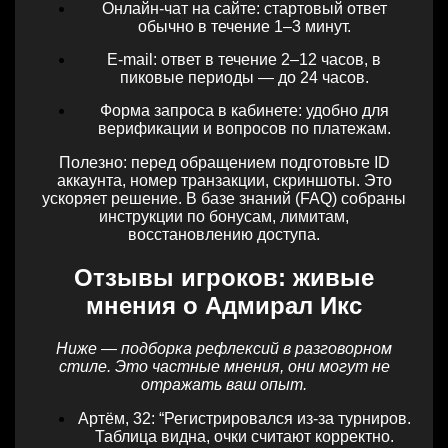
Онлайн‑чат на сайте: стартовый ответ
обычно в течение 1–3 минут.
E‑mail: ответ в течение 2–12 часов, в
пиковые периоды — до 24 часов.
Форма запроса в кабинете: удобно для
верификации и вопросов по платежам.
Полезно: перед обращением подготовьте ID
аккаунта, номер транзакции, скриншоты. Это
ускоряет решение. В базе знаний (FAQ) собраны
инструкции по бонусам, лимитам,
восстановлению доступа.
Отзывы игроков: живые
мнения о Адмирал Икс
Ниже — подборка рефлексий в разговорном
стиле. Это частные мнения, они могут не
отражать ваш опыт.
Артём, 32: “Регистрировался из‑за турниров.
Таблица видна, очки считают корректно.