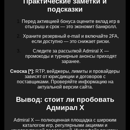
Практические заметки и
подсказки
Перед активцией бонуса оцените вклад игр в
отыгрыш и срок — это экономит банкролл.
Храните резервный e‑mail и включайте 2FA,
если доступно — это снижает риски.
Следите за рассылкой Admiral X —
промокоды и турнирные анонсы приходят
заранее.
Сноска [*]:
RTP, вейджеры, лимиты и провайдеры
зависят от юрисдикции и договоров с
поставщиками. Проверяйте информацию на
актуальной версии сайта.
Вывод: стоит ли пробовать
Адмирал X
Admiral X — полноценная площадка с широким
каталогом игр, регулярными акциями и