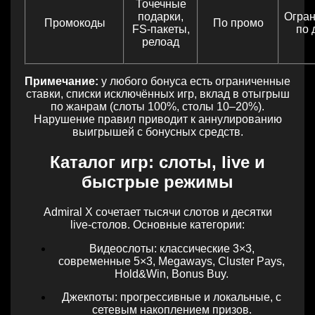
Точечные
подарки,
Огра
Промокоды
По промо
FS‑пакеты,
по 
релоад
Примечание:
у любого бонуса есть ограниченные
ставки, списки исключённых игр, вклад в отыгрыш
по жанрам (слоты 100%, столы 10–20%).
Нарушение правил приводит к аннулированию
выигрышей с бонусных средств.
Каталог игр: слоты, live и
быстрые режимы
Admiral X сочетает тысячи слотов и десятки
live‑столов. Основные категории:
Видеослоты: классические 3×3,
современные 5×3, Megaways, Cluster Pays,
Hold&Win, Bonus Buy.
Джекпоты: прогрессивные и локальные, с
сетевым накоплением призов.