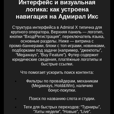
Интерфейс и визуальная
логика: как устроена
навигация на Адмирал Икс
Структура интерфейса в Admiral X типична для
крупного оператора. Верхняя панель — логотип,
кнопки “Вход/Регистрация”, переключатель языка,
основные разделы. Ниже — витрина с
промо‑баннерами, блоки с топ‑играми, новинками,
подборками под задачи (например, “джекпоты”,
“Megaways”, “Buy Feature”). Футер содержит
юридические сведения, платёжные логотипы и
быстрые ссылки.
Что помогает ускорить поиск контента:
Фильтры по провайдерам, механикам
(Megaways, Hold&Win), наличию
бонус‑покупки.
Поиск по названию слота и студии.
Теги для быстрых переходов: “Турниры”,
“Хиты недели”, “Новые”, “Live”.