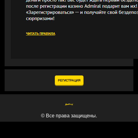
РЕГИСТРАЦИЯ
© Все права защищены.