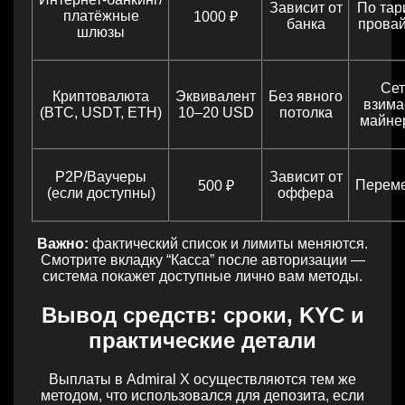
Зависит от
По та
платёжные
1000 ₽
банка
прова
шлюзы
Сет
Криптовалюта
Эквивалент
Без явного
взима
(BTC, USDT, ETH)
10–20 USD
потолка
майне
P2P/Ваучеры
Зависит от
Перем
500 ₽
(если доступны)
оффера
Важно:
фактический список и лимиты меняются.
Смотрите вкладку “Касса” после авторизации —
система покажет доступные лично вам методы.
Вывод средств: сроки, KYC и
практические детали
Выплаты в Admiral X осуществляются тем же
методом, что использовался для депозита, если