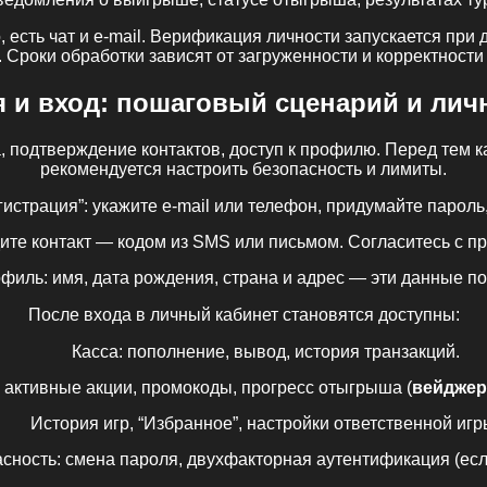
 есть чат и e‑mail. Верификация личности запускается при
 Сроки обработки зависят от загруженности и корректности
я и вход: пошаговый сценарий и лич
а, подтверждение контактов, доступ к профилю. Перед тем к
рекомендуется настроить безопасность и лимиты.
истрация”: укажите e‑mail или телефон, придумайте пароль
ите контакт — кодом из SMS или письмом. Согласитесь с пр
филь: имя, дата рождения, страна и адрес — эти данные п
После входа в личный кабинет становятся доступны:
Касса: пополнение, вывод, история транзакций.
 активные акции, промокоды, прогресс отыгрыша (
вейджер
История игр, “Избранное”, настройки ответственной игр
сность: смена пароля, двухфакторная аутентификация (есл