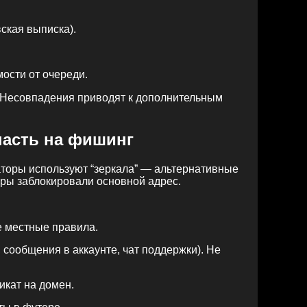
ская выписка).
мости от очереди.
. Несовпадения приводят к дополнительным
опасть на фишинг
аторы используют “зеркала” — альтернативные
еры заблокировали основной адрес.
е местные правила.
сообщения в аккаунте, чат поддержки). Не
икат на домен.