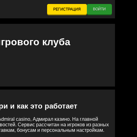
РЕГИСТРАЦИЯ
ВОЙТИ
грового клуба
и и как это работает
dmiral casino, Адмирал казино. На главной
овостей. Сервис рассчитан на игроков из разных
ставкам, бонусам и персональным настройкам.