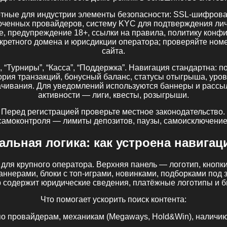
ртные для индустрии элементы безопасности: SSL‑шифрова
юченных провайдеров, систему KYC для подтверждения личн
е, предупреждение 18+, ссылки на правила, политику конфи
онкретного домена и юрисдикции оператора; проверяйте ном
сайта.
и”, “Турниры”, “Касса”, “Поддержка”. Навигация стандартна:
тория транзакций, бонусный баланс, статусы отыгрыша, уро
скачивания. Для уведомлений используются баннеры и расс
активности — лиги, квесты, розыгрыши.
 Перед регистрацией проверьте местное законодательство.
самоконтроля — лимиты депозитов, паузы, самоисключение
альная логика: как устроена навигац
 для крупного оператора. Верхняя панель — логотип, кнопки
нерами, блоки с топ‑играми, новинками, подборками под з
ер содержит юридические сведения, платёжные логотипы и 
Что помогает ускорить поиск контента:
о провайдерам, механикам (Megaways, Hold&Win), наличию