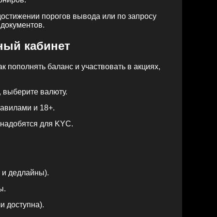
 достижении порогов вывода или по запросу
 документов.
ный кабинет
ак пополнять баланс и участвовать в акциях,
, выберите валюту.
авилами и 18+.
онадобятся для KYC.
и дедлайны).
ы.
и доступна).