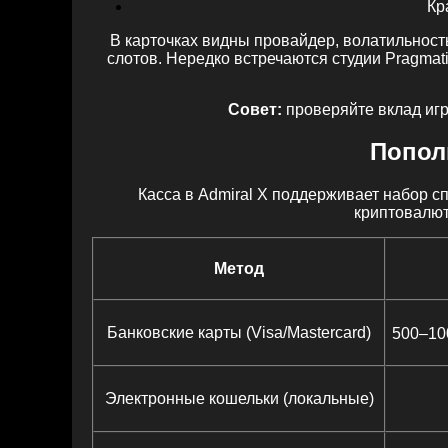
Кр
В карточках видны провайдер, волатильност
слотов. Нередко встречаются студии Pragmatic
Совет:
проверяйте вклад игр
Попол
Касса в Admiral X поддерживает набор с
криптовалют
Метод
Банковские карты (Visa/Mastercard)
500–10
Электронные кошельки (локальные)