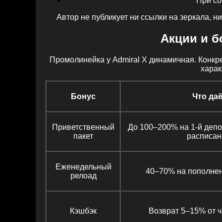
При со
Автор не публикует ни ссылки на зеркала, 
Акции и б
Промолинейка у Admiral X динамичная. Конкр
харак
Бонус
Что да
Приветственный
До 100–200% на 1‑й депо
пакет
расписа
Еженедельный
40–70% на пополнен
релоад
Кэшбэк
Возврат 5–15% от ч