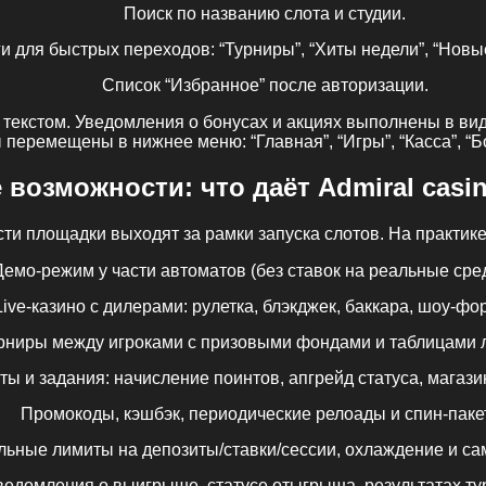
Поиск по названию слота и студии.
и для быстрых переходов: “Турниры”, “Хиты недели”, “Новые”
Список “Избранное” после авторизации.
 текстом. Уведомления о бонусах и акциях выполнены в ви
перемещены в нижнее меню: “Главная”, “Игры”, “Касса”, “Б
возможности: что даёт Admiral casi
ти площадки выходят за рамки запуска слотов. На практике
Демо‑режим у части автоматов (без ставок на реальные сред
Live‑казино с дилерами: рулетка, блэкджек, баккара, шоу‑фо
рниры между игроками с призовыми фондами и таблицами 
ты и задания: начисление поинтов, апгрейд статуса, магази
Промокоды, кэшбэк, периодические релоады и спин‑паке
ьные лимиты на депозиты/ставки/сессии, охлаждение и са
ведомления о выигрыше, статусе отыгрыша, результатах ту