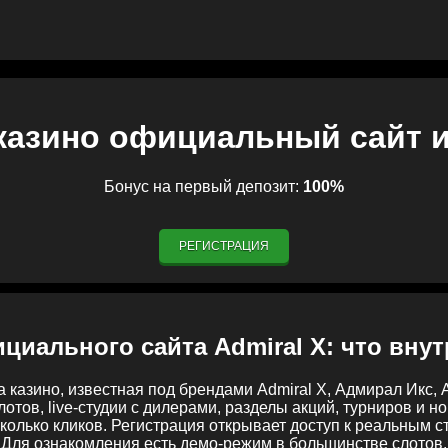
казино официальный сайт и
Бонус на первый депозит:
100%
РЕГИСТРАЦИЯ
иального сайта Admiral X: что внутр
казино, известная под брендами Admiral X, Адмирал Икс, A
тов, live‑студии с дилерами, разделы акций, турниров и н
колько кликов. Регистрация открывает доступ к реальным 
Для ознакомления есть демо‑режим в большинстве слотов.