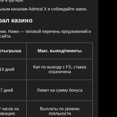
ты в футере.
ьным каналам Admiral X и соблюдайте закон.
рал казино
ании. Ниже — типовой перечень предложений и
сайта.
 отыгрыша
Макс. вывод/лимиты
Кап по выводу с FS, ставка
14 дней
ограничена
7 дней
Лимит на сумму бонуса
2 часов на
Выплаты по уровню
тивацию
лояльности