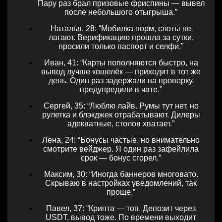
Пару раз брал призовые фриспины — вывел
после небольшого отыгрыша.”
Наталья, 28: “Мобилка норм, слоты не
лагают. Верификацию прошла за сутки,
просили только паспорт и селфи.”
Иван, 41: “Карты пополняются быстро, на
вывод лучше кошелёк — приходит в тот же
день. Один раз задержали на проверку,
предупредили в чате.”
Сергей, 35: “Люблю лайв. Румы тут нет, но
рулетка и блэкджек отрабатывают. Дилеры
адекватные, столов хватает.”
Лена, 24: “Бонусы частые, но внимательно
смотрите вейджер. Я один раз зафейлила
срок — бонус сгорел.”
Максим, 30: “Иногда баннеров многовато.
Скрываю в настройках уведомлений, так
проще.”
Павел, 37: “Крипта — топ. Депозит через
USDT, вывод тоже. По времени выходит