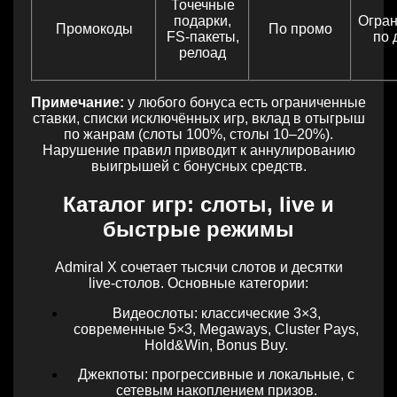
Точечные
подарки,
Огра
Промокоды
По промо
FS‑пакеты,
по 
релоад
Примечание:
у любого бонуса есть ограниченные
ставки, списки исключённых игр, вклад в отыгрыш
по жанрам (слоты 100%, столы 10–20%).
Нарушение правил приводит к аннулированию
выигрышей с бонусных средств.
Каталог игр: слоты, live и
быстрые режимы
Admiral X сочетает тысячи слотов и десятки
live‑столов. Основные категории:
Видеослоты: классические 3×3,
современные 5×3, Megaways, Cluster Pays,
Hold&Win, Bonus Buy.
Джекпоты: прогрессивные и локальные, с
сетевым накоплением призов.