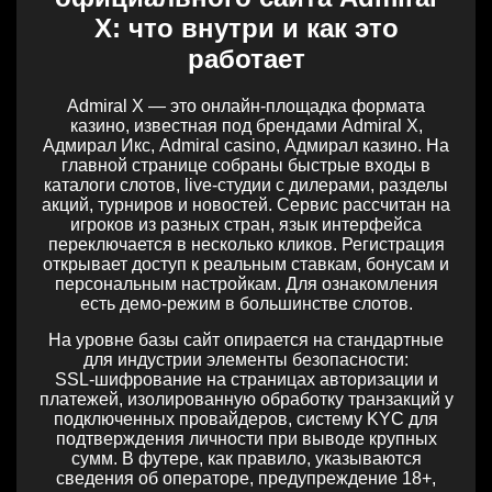
X: что внутри и как это
работает
Admiral X — это онлайн‑площадка формата
казино, известная под брендами Admiral X,
Адмирал Икс, Admiral casino, Адмирал казино. На
главной странице собраны быстрые входы в
каталоги слотов, live‑студии с дилерами, разделы
акций, турниров и новостей. Сервис рассчитан на
игроков из разных стран, язык интерфейса
переключается в несколько кликов. Регистрация
открывает доступ к реальным ставкам, бонусам и
персональным настройкам. Для ознакомления
есть демо‑режим в большинстве слотов.
На уровне базы сайт опирается на стандартные
для индустрии элементы безопасности:
SSL‑шифрование на страницах авторизации и
платежей, изолированную обработку транзакций у
подключенных провайдеров, систему KYC для
подтверждения личности при выводе крупных
сумм. В футере, как правило, указываются
сведения об операторе, предупреждение 18+,