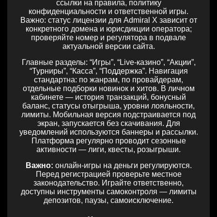
ссылки на правила, политику
конфиденциальности и ответственной игры.
Важно: статус лицензии для Admiral X зависит от
конкретного домена и юрисдикции оператора;
проверяйте номер и регулятора в подвале
актуальной версии сайта.
Главные разделы: “Игры”, “Live‑казино”, “Акции”,
“Турниры”, “Касса”, “Поддержка”. Навигация
стандартна: по жанрам, по провайдерам,
отдельные подборки новинок и хитов. В личном
кабинете — история транзакций, бонусный
баланс, статусы отыгрыша, уровни лояльности,
лимиты. Мобильная версия подстраивается под
экран, запускается без скачивания. Для
уведомлений используются баннеры и рассылки.
Платформа регулярно проводит сезонные
активности — лиги, квесты, розыгрыши.
Важно:
онлайн‑игры на деньги регулируются.
Перед регистрацией проверьте местное
законодательство. Играйте ответственно,
доступны инструменты самоконтроля — лимиты
депозитов, паузы, самоисключение.