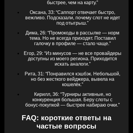
быстрее, чем на карту.”
Оксана, 33: “Саппорт отвечает быстро,
вежливо. Подсказали, почему слот не идет
под отыгрыш.”
Дима, 26: “Промокоды в рассылке — норм
тема. Но не всегда приходят. Поставил
галочку в профиле — стало чаще.”
Егор, 29: “Из минусов — не все провайдеры
доступны из моего региона. Приходится
искать аналоги.”
Рита, 31: “Понравился кэшбэк. Небольшой,
но без жесткого вейджера, вывела на
кошелёк.”
Кирилл, 36: “Турниры активные, но
конкуренция большая. Беру слоты с
бонус‑покупкой — быстрее набираю очки.”
FAQ: короткие ответы на
частые вопросы