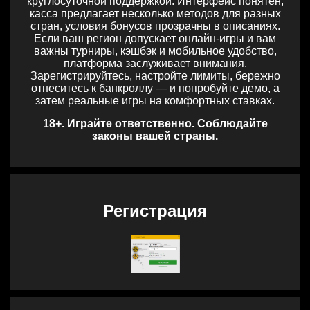
круглосуточной поддержкой. Интерфейс понятен,
касса предлагает несколько методов для разных
стран, условия бонусов прозрачны в описаниях.
Если ваш регион допускает онлайн‑игры и вам
важны турниры, кэшбэк и мобильное удобство,
платформа заслуживает внимания.
Зарегистрируйтесь, настройте лимиты, бережно
отнеситесь к банкроллу — и попробуйте демо, а
затем реальные игры на комфортных ставках.
18+. Играйте ответственно. Соблюдайте
законы вашей страны.
Регистрация