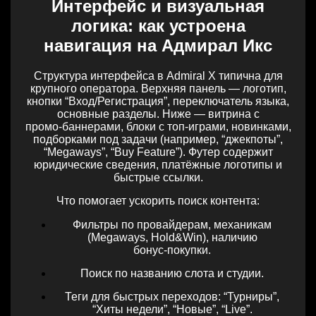
Интерфейс и визуальная
логика: как устроена
навигация на Адмирал Икс
Структура интерфейса в Admiral X типична для
крупного оператора. Верхняя панель — логотип,
кнопки “Вход/Регистрация”, переключатель языка,
основные разделы. Ниже — витрина с
промо‑баннерами, блоки с топ‑играми, новинками,
подборками под задачи (например, “джекпоты”,
“Megaways”, “Buy Feature”). Футер содержит
юридические сведения, платёжные логотипы и
быстрые ссылки.
Что помогает ускорить поиск контента:
Фильтры по провайдерам, механикам
(Megaways, Hold&Win), наличию
бонус‑покупки.
Поиск по названию слота и студии.
Теги для быстрых переходов: “Турниры”,
“Хиты недели”, “Новые”, “Live”.