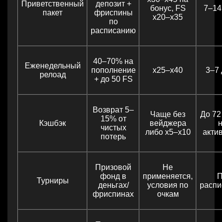
Приветственный
депозит +
бонус, FS
7–14
пакет
фриспины
х20–х35
по
расписанию
40–70% на
Еженедельный
пополнение
х25–х40
3–7
релоад
+ до 50 FS
Возврат 5–
Чаще без
До 72
15% от
Кэшбэк
вейджера
чистых
либо х5–х10
акти
потерь
Призовой
Не
фонд в
применяется,
Турниры
деньгах/
условия по
расп
фриспинах
очкам