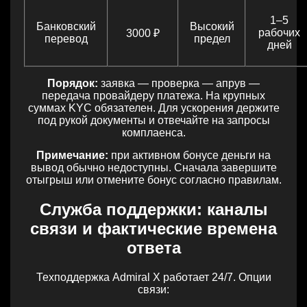
1–5
Банковский
Высокий
рабочих
3000 ₽
перевод
предел
дней
Порядок:
заявка — проверка — апрув —
передача провайдеру платежа. На крупных
суммах KYC обязателен. Для ускорения держите
под рукой документы и отвечайте на запросы
комплаенса.
Примечание:
при активном бонусе деньги на
вывод обычно недоступны. Сначала завершите
отыгрыш или отмените бонус согласно правилам.
Служба поддержки: каналы
связи и фактические времена
ответа
Техподдержка Admiral X работает 24/7. Опции
связи: