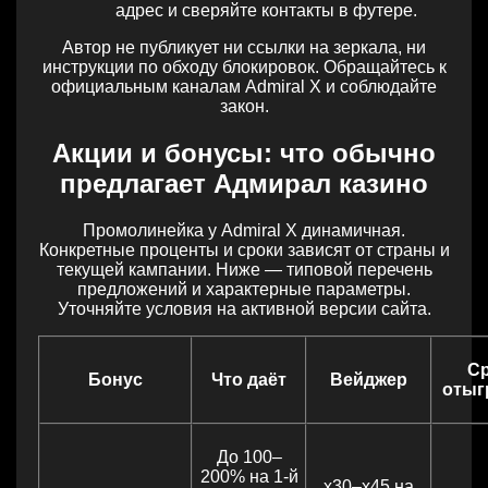
адрес и сверяйте контакты в футере.
Автор не публикует ни ссылки на зеркала, ни
инструкции по обходу блокировок. Обращайтесь к
официальным каналам Admiral X и соблюдайте
закон.
Акции и бонусы: что обычно
предлагает Адмирал казино
Промолинейка у Admiral X динамичная.
Конкретные проценты и сроки зависят от страны и
текущей кампании. Ниже — типовой перечень
предложений и характерные параметры.
Уточняйте условия на активной версии сайта.
С
Бонус
Что даёт
Вейджер
оты
До 100–
200% на 1‑й
х30–х45 на