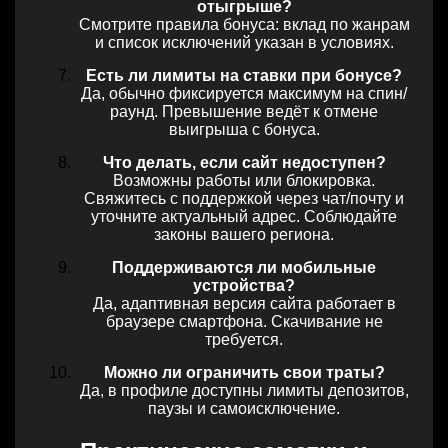
отыгрыше?
Смотрите правила бонуса: вклад по жанрам
и список исключений указан в условиях.
Есть ли лимиты на ставки при бонусе?
Да, обычно фиксируется максимум на спин/
раунд. Превышение ведёт к отмене
выигрыша с бонуса.
Что делать, если сайт недоступен?
Возможны работы или блокировка.
Свяжитесь с поддержкой через чат/почту и
уточните актуальный адрес. Соблюдайте
законы вашего региона.
Поддерживаются ли мобильные
устройства?
Да, адаптивная версия сайта работает в
браузере смартфона. Скачивание не
требуется.
Можно ли ограничить свои траты?
Да, в профиле доступны лимиты депозитов,
паузы и самоисключение.