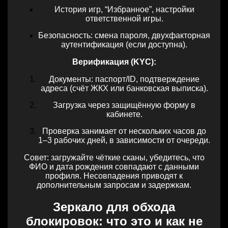
История игр, “Избранное”, настройки
ответственной игры.
Безопасность: смена пароля, двухфакторная
аутентификация (если доступна).
Верификация (KYC):
Документы: паспорт/ID, подтверждение
адреса (счёт ЖКХ или банковская выписка).
Загрузка через защищённую форму в
кабинете.
Проверка занимает от нескольких часов до
1–3 рабочих дней, в зависимости от очереди.
Совет: загружайте чёткие сканы, убедитесь, что
ФИО и дата рождения совпадают с данными
профиля. Несовпадения приводят к
дополнительным запросам и задержкам.
Зеркало для обхода
блокировок: что это и как не