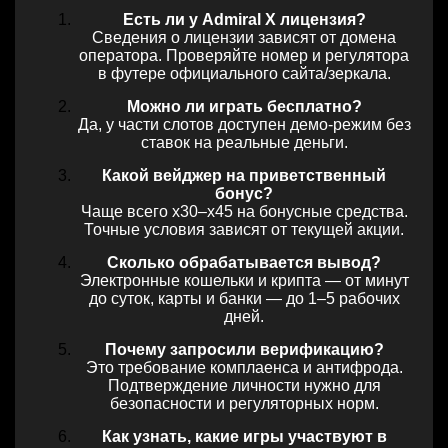
Есть ли у Admiral X лицензия?
Сведения о лицензии зависят от домена
оператора. Проверяйте номер и регулятора
в футере официального сайта/зеркала.
Можно ли играть бесплатно?
Да, у части слотов доступен демо‑режим без
ставок на реальные деньги.
Какой вейджер на приветственный
бонус?
Чаще всего х30–х45 на бонусные средства.
Точные условия зависят от текущей акции.
Сколько обрабатывается вывод?
Электронные кошельки и крипта — от минут
до суток, карты и банки — до 1–5 рабочих
дней.
Почему запросили верификацию?
Это требование комплаенса и антифрода.
Подтверждение личности нужно для
безопасности и регуляторных норм.
Как узнать, какие игры участвуют в