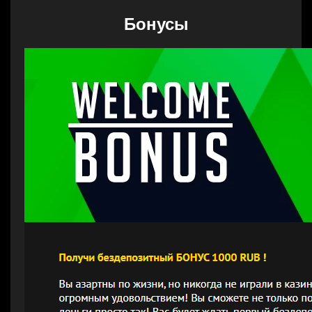
Бонусы